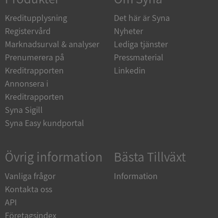
de.syna.se
Kreditupplysning
Det här är Syna
Registervård
Nyheter
Marknadsurval & analyser
Lediga tjänster
Prenumerera på
Pressmaterial
ARRAffinity
Session
Microsoft
Kreditrapporten
Linkedin
Corporation
.syna.se
Annonsera i
Kreditrapporten
Syna Sigill
Syna Easy kundportal
Övrig information
Bästa Tillväxt
__RequestVerificationToken
Session
Microsoft
Corporation
upplysningar.syna.se
Vanliga frågor
Information
Kontakta oss
API
Företagsindex