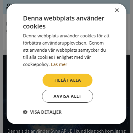
Ledning
×
Denna webbplats använder
Innehavare
cookies
Skultorps församling
Denna webbplats använder cookies för att
förbättra användarupplevelsen. Genom
att använda vår webbplats samtycker du
till alla cookies i enlighet med vår
cookiepolicy.
Läs mer
All företagsdata i API
TILLÅT ALLA
Få all denna företagsinformation i Syna API
AVVISA ALLT
Syna API är ett blixtsnabbt API där du kan hämta
registrerade företagsuppgifter, betalningsanmärkningar,
skatteuppgifter och mycket mer på alla Sveriges företag
VISA DETALJER
och personer.
Strikt
Prestanda
Inriktning
nödvändigt
Denna sida använder Syna API. Bli kund idag och kom igång