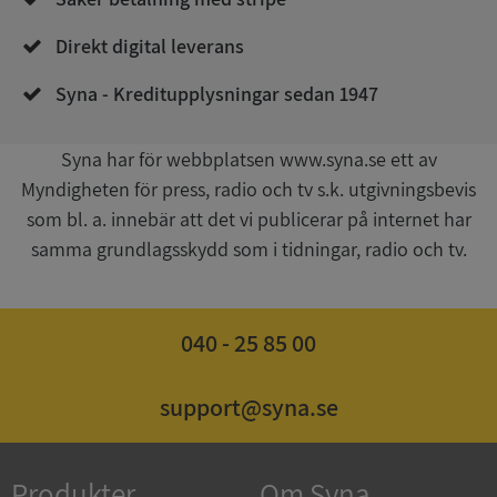
Direkt digital leverans
Syna - Kreditupplysningar sedan 1947
Syna har för webbplatsen www.syna.se ett av
Myndigheten för press, radio och tv s.k. utgivningsbevis
Google
som bl. a. innebär att det vi publicerar på internet har
Privacy Policy
VISITOR_PRIVACY_METADATA
5 månader
YouTube
samma grundlagsskydd som i tidningar, radio och tv.
4 veckor
.youtube.com
040 - 25 85 00
support@syna.se
ASP.NET_SessionId
Session
Microsoft
Produkter
Om Syna
Corporation