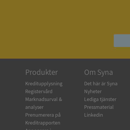
ASP.NET_SessionId
__RequestVerificat
ARRAffinitySameSit
Produkter
Om Syna
Kreditupplysning
Det här är Syna
Registervård
Nyheter
ASP.NET_SessionId
Marknadsurval &
Lediga tjänster
analyser
Pressmaterial
Prenumerera på
Linkedin
Kreditrapporten
Namn