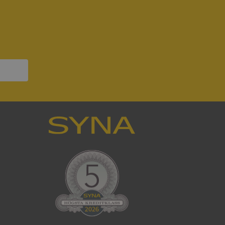
ck och utför
en använder
 som
han besökte
om ställs av
P.NET MVC-teknik.
hörig publicering
 som förfalskning
ller ingen
rstörs när
som värdplattform
g, säkerställer
n en besökares
ma server i
ck och utför
en använder
 som
han besökte
eskrivning