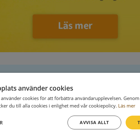
plats använder cookies
Postadress
använder cookies för att förbättra användarupplevelsen. Genom 
Box 93
er du till alla cookies i enlighet med vår cookiepolicy.
Läs mer
522 22 Tidaholm
ER
AVVISA ALLT
T