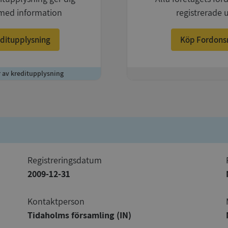
med information
registrerade 
ditupplysning
Köp Fordons
r av kreditupplysning
+
registreringsdatum
2009-12-31
Kontaktperson
Tidaholms församling (IN)