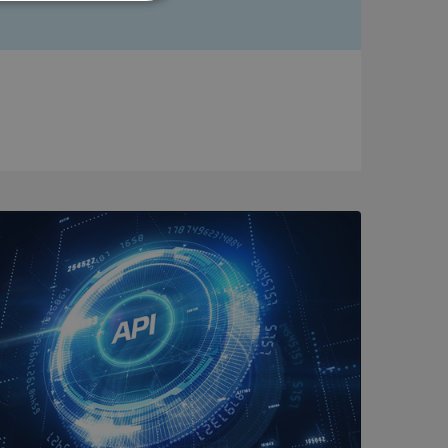
Oklassificerade
bbplatsen kan inte
om ställs av
P.NET MVC-teknik.
hörig publicering
 som förfalskning
ller ingen
rstörs när
a användarens
s interaktion med
ifter om besökarens