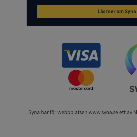
Läs mer om Syna
ASP.NET_SessionId
ARRAffinity
__RequestVerificat
CookieScriptConse
Syna har för webbplatsen www.syna.se ett av Mynd
_GRECAPTCHA