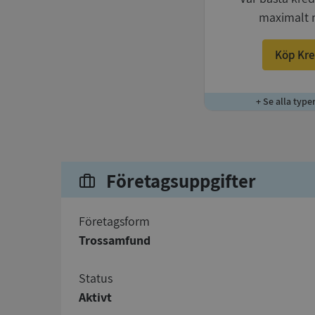
maximalt 
Köp Kre
+ Se alla type
Företagsuppgifter
företagsform
Trossamfund
status
Aktivt