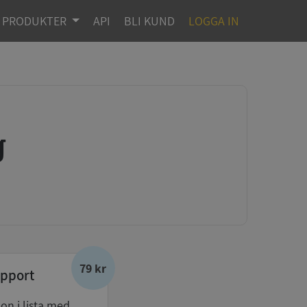
PRODUKTER
API
BLI KUND
LOGGA IN
g
79 kr
pport
don i lista med