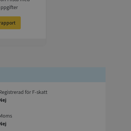
uppgifter
rapport
registrerad för F-skatt
Nej
Moms
Nej