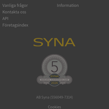
Vanliga frågor
Information
Kontakta oss
API
Företagsindex
CookieScriptConsent
1 år 1
CookieScript
månad
.syna.se
_GRECAPTCHA
5 månader
Google LLC
4 veckor
www.google.com
AB Syna (556049-7314)
ASP.NET_SessionId
Session
Microsoft
Corporation
Cookies
en.syna.se