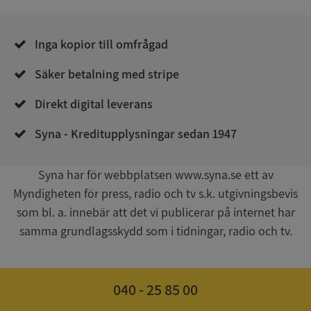
__RequestVerificationToken
Session
Microsoft
Corporation
de.syna.se
Inga kopior till omfrågad
Säker betalning med stripe
Direkt digital leverans
Syna - Kreditupplysningar sedan 1947
Google
Syna har för webbplatsen www.syna.se ett av
Privacy Policy
VISITOR_PRIVACY_METADATA
5 månader
YouTube
Myndigheten för press, radio och tv s.k. utgivningsbevis
4 veckor
.youtube.com
som bl. a. innebär att det vi publicerar på internet har
samma grundlagsskydd som i tidningar, radio och tv.
040 - 25 85 00