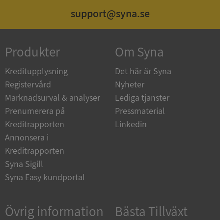
support@syna.se
ASP.NET_SessionId
Session
Microsoft
Corporation
de.syna.se
Produkter
Om Syna
Kreditupplysning
Det här är Syna
Registervård
Nyheter
ARRAffinity
Session
Microsoft
Marknadsurval & analyser
Lediga tjänster
Corporation
.syna.se
Prenumerera på
Pressmaterial
Kreditrapporten
Linkedin
Annonsera i
Kreditrapporten
Syna Sigill
Syna Easy kundportal
__RequestVerificationToken
Session
Microsoft
Corporation
upplysningar.syna.se
Övrig information
Bästa Tillväxt