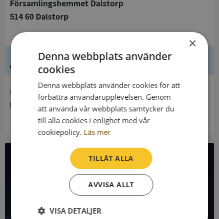
Församlingshemmet Dalstorp
514 60 Dalstorp
×
Denna webbplats använder
Ledning
cookies
Denna webbplats använder cookies för att
Innehavare
förbättra användarupplevelsen. Genom
Dalstorps församling
att använda vår webbplats samtycker du
till alla cookies i enlighet med vår
cookiepolicy.
Läs mer
TILLÅT ALLA
All företagsdata i API
AVVISA ALLT
Få all denna företagsinformation i Syna API
VISA DETALJER
Syna API är ett blixtsnabbt API där du kan hämta