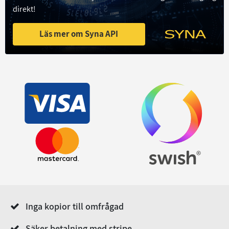
direkt!
Läs mer om Syna API
Inga kopior till omfrågad
Säker betalning med stripe