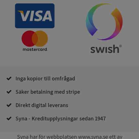
och kontohantering. Webbplatsen kan inte
användas ordentligt utan strikt nödvändiga cookies.
Leverantör
/
Namn
Utgån
Domän
__RequestVerificationToken
Session
Microsoft
Corporation
de.syna.se
Inga kopior till omfrågad
Säker betalning med stripe
Direkt digital leverans
Google
Privacy Policy
VISITOR_PRIVACY_METADATA
5 månader
YouTube
Syna - Kreditupplysningar sedan 1947
4 veckor
.youtube.com
Syna har för webbplatsen www.syna.se ett av