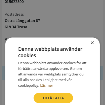
015622800
Postadress
Östra Långgatan 87
619 34 Trosa
Besöksadress
×
Östra Långgatan 87
Denna webbplats använder
619 34 Trosa
cookies
Denna webbplats använder cookies för att
förbättra användarupplevelsen. Genom
Ledning
att använda vår webbplats samtycker du
till alla cookies i enlighet med vår
cookiepolicy.
Läs mer
Innehavare
Trosa församling
TILLÅT ALLA