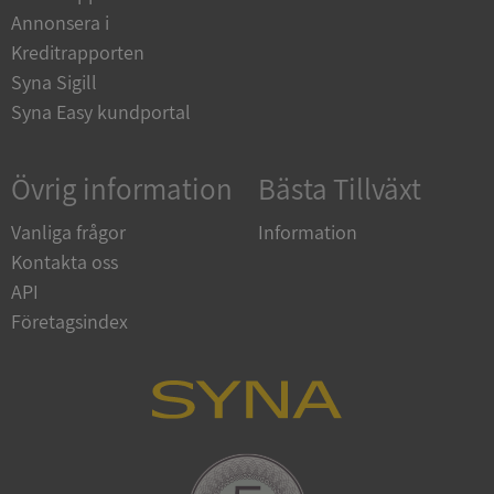
Annonsera i
__RequestVerificationToken
Session
Microsoft
Corporation
Kreditrapporten
upplysningar.syna.se
Syna Sigill
Syna Easy kundportal
Övrig information
Bästa Tillväxt
Vanliga frågor
Information
Kontakta oss
API
CookieScriptConsent
1 år 1
CookieScript
månad
.syna.se
Företagsindex
_GRECAPTCHA
5 månader
Google LLC
4 veckor
www.google.com