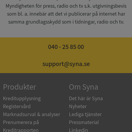
Myndigheten för press, radio och tv s.k. utgivningsbevis
som bl. a. innebär att det vi publicerar på internet har
samma grundlagsskydd som i tidningar, radio och tv.
ASP.NET_SessionId
Session
Microsoft
Corporation
040 - 25 85 00
de.syna.se
support@syna.se
ARRAffinity
Session
Microsoft
Produkter
Om Syna
Corporation
.syna.se
Kreditupplysning
Det här är Syna
Registervård
Nyheter
Marknadsurval & analyser
Lediga tjänster
Prenumerera på
Pressmaterial
Kreditrapporten
Linkedin