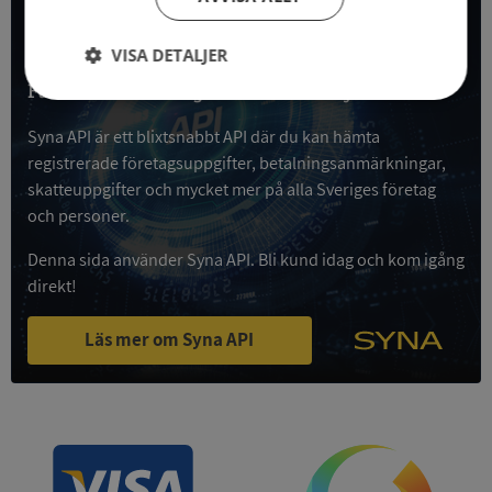
All företagsdata i API
VISA DETALJER
Få all denna företagsinformation i Syna API
Strikt
Prestanda
Inriktning
nödvändigt
Syna API är ett blixtsnabbt API där du kan hämta
registrerade företagsuppgifter, betalningsanmärkningar,
skatteuppgifter och mycket mer på alla Sveriges företag
Funktioner
Oklassificerade
och personer.
Denna sida använder Syna API. Bli kund idag och kom igång
direkt!
Läs mer om Syna API
Strikt nödvändigt
Prestanda
Inriktning
Funktioner
Oklassificerade
Strikt nödvändiga kakor tillåter
kärnwebbplatsfunktioner som användarinloggning
och kontohantering. Webbplatsen kan inte
användas ordentligt utan strikt nödvändiga cookies.