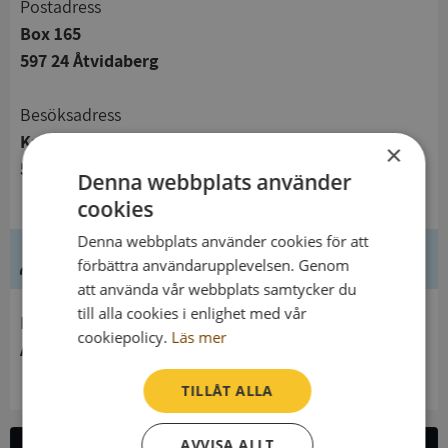
Postadress
Box 165
597 24 Åtvidaberg
Besöksadress
Kammarbovägen 1
×
597 31 Åtvidaberg
Denna webbplats använder
cookies
Denna webbplats använder cookies för att
Ledning
förbättra användarupplevelsen. Genom
att använda vår webbplats samtycker du
till alla cookies i enlighet med vår
Innehavare
cookiepolicy.
Läs mer
Åtvids församling
TILLÅT ALLA
AVVISA ALLT