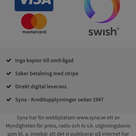
Leverantör
/
Namn
Utgån
Domän
__RequestVerificationToken
Session
Microsoft
Corporation
de.syna.se
Inga kopior till omfrågad
Säker betalning med stripe
Direkt digital leverans
Google
Syna - Kreditupplysningar sedan 1947
Privacy Policy
VISITOR_PRIVACY_METADATA
5 månader
YouTube
4 veckor
.youtube.com
Syna har för webbplatsen www.syna.se ett av
Myndigheten för press, radio och tv s.k. utgivningsbevis
som bl. a. innebär att det vi publicerar på internet har