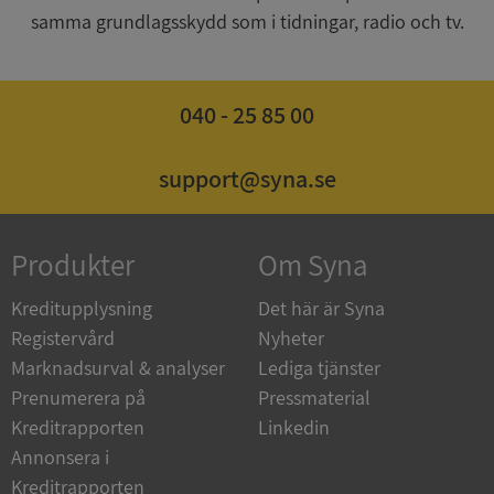
samma grundlagsskydd som i tidningar, radio och tv.
040 - 25 85 00
ASP.NET_SessionId
Session
Microsoft
Corporation
de.syna.se
support@syna.se
Produkter
Om Syna
ARRAffinity
Session
Microsoft
Corporation
Kreditupplysning
Det här är Syna
.syna.se
Registervård
Nyheter
Marknadsurval & analyser
Lediga tjänster
Prenumerera på
Pressmaterial
Kreditrapporten
Linkedin
Annonsera i
Kreditrapporten
__RequestVerificationToken
Session
Microsoft