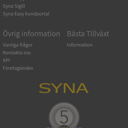
Corporation
Syna Sigill
upplysningar.syna.se
Syna Easy kundportal
Övrig information
Bästa Tillväxt
Vanliga frågor
Information
Kontakta oss
API
Företagsindex
CookieScriptConsent
1 år 1
CookieScript
månad
.syna.se
_GRECAPTCHA
5 månader
Google LLC
4 veckor
www.google.com