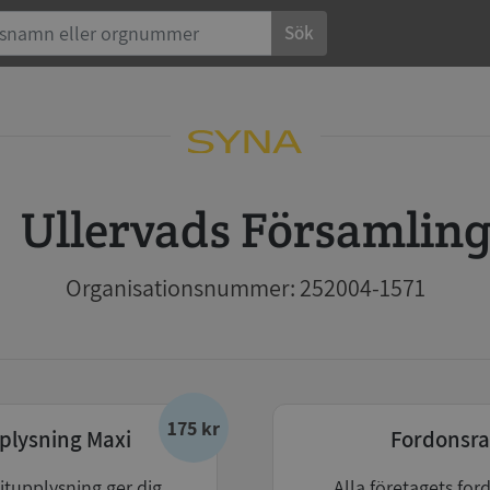
Sök
Ullervads Församlin
Organisationsnummer: 252004-1571
175 kr
plysning Maxi
Fordonsra
itupplysning ger dig
Alla företagets for