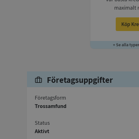
maximalt 
Köp Kre
+ Se alla type
Företagsuppgifter
företagsform
Trossamfund
status
Aktivt