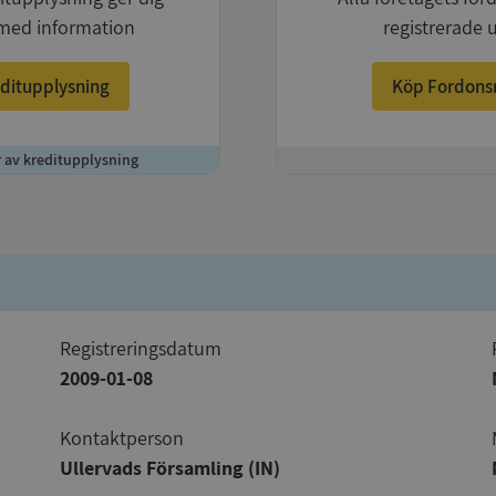
med information
registrerade 
ditupplysning
Köp Fordons
r av kreditupplysning
+
registreringsdatum
2009-01-08
Kontaktperson
Ullervads Församling (IN)