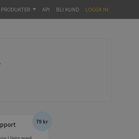
PRODUKTER
API
BLI KUND
LOGGA IN
g
79 kr
pport
don i lista med