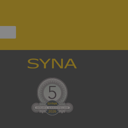
ck och utför
en använder
 som
han besökte
om ställs av
P.NET MVC-teknik.
hörig publicering
 som förfalskning
ller ingen
rstörs när
som värdplattform
g, säkerställer
n en besökares
ma server i
ck och utför
en använder
 som
han besökte
eskrivning