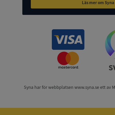
Läs mer om Syna
ASP.NET_SessionId
ARRAffinity
__RequestVerificat
Syna har för webbplatsen www.syna.se ett av Mynd
CookieScriptConse
_GRECAPTCHA