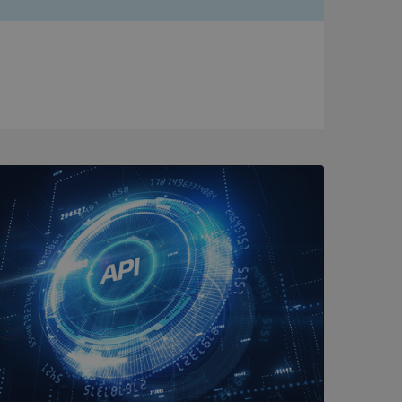
bbplatsen kan inte
om ställs av
P.NET MVC-teknik.
hörig publicering
 som förfalskning
ller ingen
rstörs när
a användarens
s interaktion med
ifter om besökarens
 och inställningar,