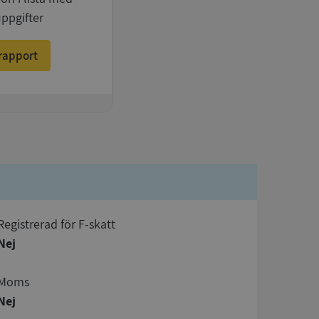
uppgifter
rapport
registrerad för F-skatt
Nej
Moms
Nej