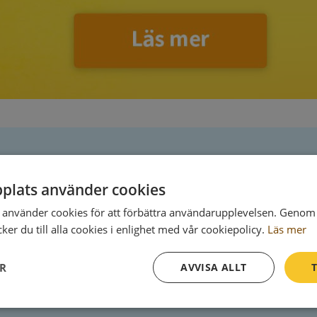
Postadress
plats använder cookies
Pastorsexp Ullervad
använder cookies för att förbättra användarupplevelsen. Genom 
542 93 Mariestad
er du till alla cookies i enlighet med vår cookiepolicy.
Läs mer
ER
AVVISA ALLT
T
Prestanda
Inriktning
Funktioner