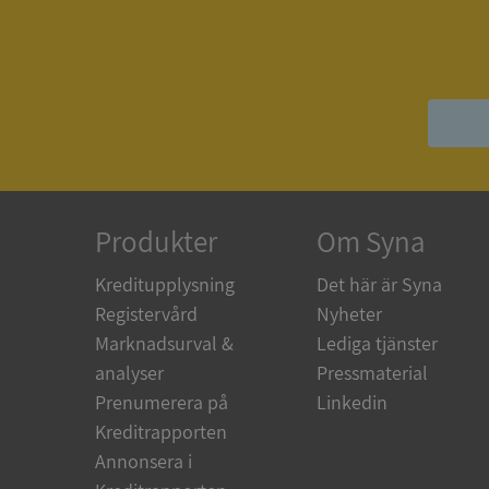
ASP.NET_SessionId
__RequestVerificat
Produkter
Om Syna
ARRAffinitySameSit
Kreditupplysning
Det här är Syna
Registervård
Nyheter
ASP.NET_SessionId
Marknadsurval &
Lediga tjänster
analyser
Pressmaterial
Prenumerera på
Linkedin
Kreditrapporten
Namn
Annonsera i