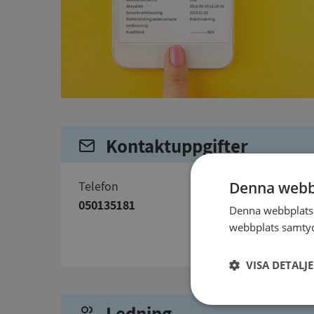
Kontaktuppgifter
telefon
Denna webb
050135181
Denna webbplats 
webbplats samtyck
VISA DETALJ
Ledning
Strikt