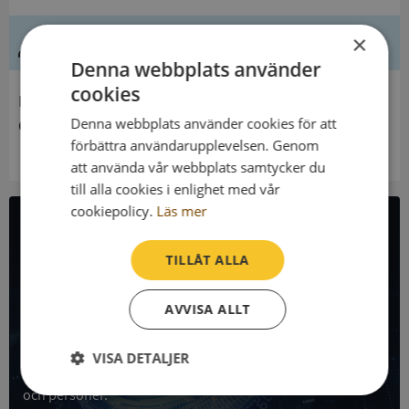
×
Ledning
Denna webbplats använder
cookies
Innehavare
Denna webbplats använder cookies för att
Gladhammar-Västrums Församling
förbättra användarupplevelsen. Genom
att använda vår webbplats samtycker du
till alla cookies i enlighet med vår
cookiepolicy.
Läs mer
All företagsdata i API
TILLÅT ALLA
Få all denna företagsinformation i Syna API
AVVISA ALLT
Syna API är ett blixtsnabbt API där du kan hämta
registrerade företagsuppgifter, betalningsanmärkningar,
VISA DETALJER
skatteuppgifter och mycket mer på alla Sveriges företag
och personer.
Strikt
Prestanda
Inriktning