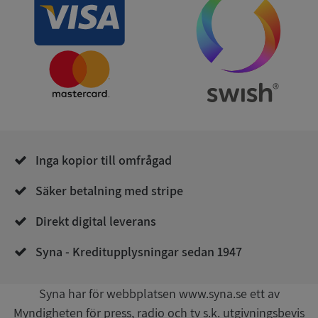
användas ordentligt utan strikt nödvändiga cookies.
Leverantör
/
Namn
Utgån
Domän
__RequestVerificationToken
Session
Microsoft
Corporation
de.syna.se
Inga kopior till omfrågad
Säker betalning med stripe
Direkt digital leverans
Google
Privacy Policy
VISITOR_PRIVACY_METADATA
5 månader
Syna - Kreditupplysningar sedan 1947
YouTube
4 veckor
.youtube.com
Syna har för webbplatsen www.syna.se ett av
Myndigheten för press, radio och tv s.k. utgivningsbevis