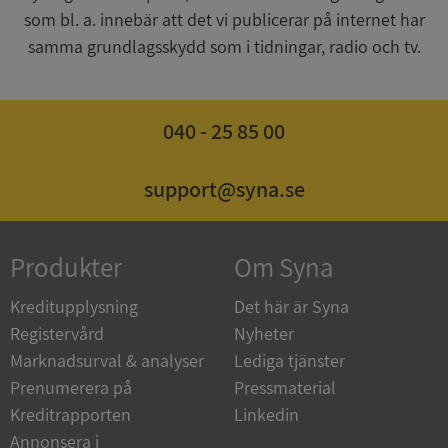
som bl. a. innebär att det vi publicerar på internet har
samma grundlagsskydd som i tidningar, radio och tv.
ASP.NET_SessionId
Session
Microsoft
040 - 25 85 00
Corporation
de.syna.se
support@syna.se
Produkter
Om Syna
ARRAffinity
Session
Microsoft
Corporation
.syna.se
Kreditupplysning
Det här är Syna
Registervård
Nyheter
Marknadsurval & analyser
Lediga tjänster
Prenumerera på
Pressmaterial
Kreditrapporten
Linkedin
Annonsera i