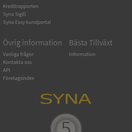
__RequestVerificationToken
Session
Microsoft
Kreditrapporten
Corporation
upplysningar.syna.se
Syna Sigill
Syna Easy kundportal
Övrig information
Bästa Tillväxt
Vanliga frågor
Information
Kontakta oss
API
CookieScriptConsent
1 år 1
CookieScript
Företagsindex
månad
.syna.se
_GRECAPTCHA
5 månader
Google LLC
4 veckor
www.google.com