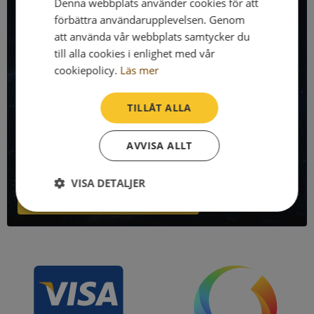
All företagsdata i API
Denna webbplats använder cookies för att
förbättra användarupplevelsen. Genom
att använda vår webbplats samtycker du
Få all denna företagsinformation i Syna API
till alla cookies i enlighet med vår
Syna API är ett blixtsnabbt API där du kan hämta
cookiepolicy.
Läs mer
registrerade företagsuppgifter, betalningsanmärkningar,
skatteuppgifter och mycket mer på alla Sveriges företag
TILLÅT ALLA
och personer.
AVVISA ALLT
Denna sida använder Syna API. Bli kund idag och kom igång
direkt!
VISA DETALJER
Läs mer om Syna API
Strikt
Prestanda
Inriktning
nödvändigt
Funktioner
Oklassificerade