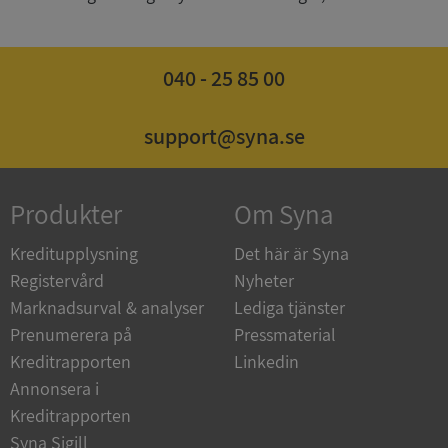
040 - 25 85 00
Google
Privacy Policy
VISITOR_PRIVACY_METADATA
5 månader
YouTube
4 veckor
.youtube.com
support@syna.se
Produkter
Om Syna
Kreditupplysning
Det här är Syna
Registervård
Nyheter
Marknadsurval & analyser
Lediga tjänster
ASP.NET_SessionId
Session
Microsoft
Corporation
Prenumerera på
Pressmaterial
de.syna.se
Kreditrapporten
Linkedin
Annonsera i
Kreditrapporten
Syna Sigill