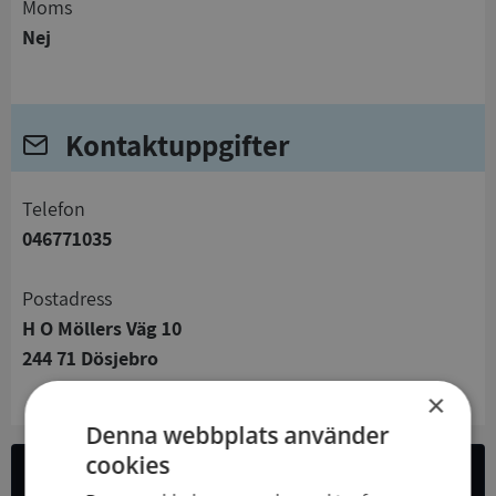
Moms
Nej
Kontaktuppgifter
telefon
046771035
Postadress
H O Möllers Väg 10
244 71 Dösjebro
×
Denna webbplats använder
cookies