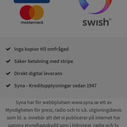
Strikt nödvändigt
Prestanda
Inriktning
Funktioner
Oklassificerade
Strikt nödvändiga kakor tillåter
Inga kopior till omfrågad
kärnwebbplatsfunktioner som användarinloggning
och kontohantering. Webbplatsen kan inte
användas ordentligt utan strikt nödvändiga cookies.
Säker betalning med stripe
Leverantör
/
Namn
Utgån
Direkt digital leverans
Domän
__RequestVerificationToken
Session
Microsoft
Syna - Kreditupplysningar sedan 1947
Corporation
de.syna.se
Syna har för webbplatsen www.syna.se ett av
Myndigheten för press, radio och tv s.k. utgivningsbevis
som bl. a. innebär att det vi publicerar på internet har
samma grundlagsskydd som i tidningar, radio och tv.