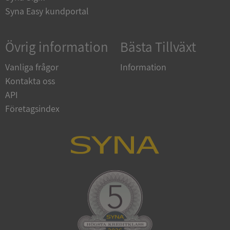
Syna Easy kundportal
ARRAffinity
Session
Microsoft
Corporation
.syna.se
Övrig information
Bästa Tillväxt
Vanliga frågor
Information
Kontakta oss
API
__RequestVerificationToken
Session
Microsoft
Företagsindex
Corporation
upplysningar.syna.se