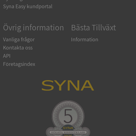
upplysningar.syna.se
Syna Easy kundportal
Övrig information
Bästa Tillväxt
Vanliga frågor
Information
Kontakta oss
API
Företagsindex
CookieScriptConsent
1 år 1
CookieScript
månad
.syna.se
_GRECAPTCHA
5 månader
Google LLC
4 veckor
www.google.com