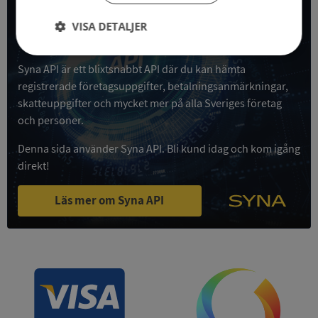
All företagsdata i API
VISA DETALJER
Få all denna företagsinformation i Syna API
Strikt
Prestanda
Inriktning
Syna API är ett blixtsnabbt API där du kan hämta
nödvändigt
registrerade företagsuppgifter, betalningsanmärkningar,
skatteuppgifter och mycket mer på alla Sveriges företag
och personer.
Funktioner
Oklassificerade
Denna sida använder Syna API. Bli kund idag och kom igång
direkt!
Läs mer om Syna API
Strikt nödvändigt
Prestanda
Inriktning
Funktioner
Oklassificerade
Strikt nödvändiga kakor tillåter
kärnwebbplatsfunktioner som användarinloggning
och kontohantering. Webbplatsen kan inte
användas ordentligt utan strikt nödvändiga cookies.