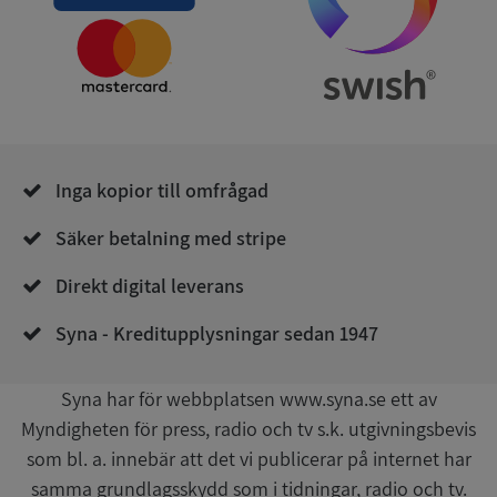
Leverantör
/
Namn
Utgån
Domän
__RequestVerificationToken
Session
Microsoft
Corporation
de.syna.se
Inga kopior till omfrågad
Säker betalning med stripe
Direkt digital leverans
Google
Syna - Kreditupplysningar sedan 1947
Privacy Policy
VISITOR_PRIVACY_METADATA
5 månader
YouTube
4 veckor
.youtube.com
Syna har för webbplatsen www.syna.se ett av
Myndigheten för press, radio och tv s.k. utgivningsbevis
som bl. a. innebär att det vi publicerar på internet har
samma grundlagsskydd som i tidningar, radio och tv.