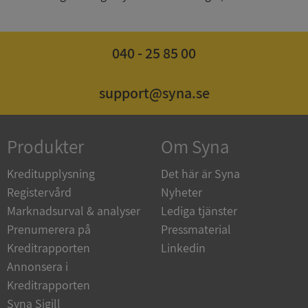
040 - 25 85 00
ASP.NET_SessionId
Session
Microsoft
Corporation
de.syna.se
support@syna.se
Produkter
Om Syna
ARRAffinity
Session
Microsoft
Kreditupplysning
Det här är Syna
Corporation
.syna.se
Registervård
Nyheter
Marknadsurval & analyser
Lediga tjänster
Prenumerera på
Pressmaterial
Kreditrapporten
Linkedin
Annonsera i
Kreditrapporten
__RequestVerificationToken
Session
Microsoft
Syna Sigill
Corporation