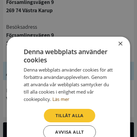
Församlingsvägen 9
269 74 Västra Karup
Besöksadress
Församlingsvägen 9
×
269 74 Västra Karup
Denna webbplats använder
cookies
Denna webbplats använder cookies för att
Ledning
förbättra användarupplevelsen. Genom
att använda vår webbplats samtycker du
Innehavare
till alla cookies i enlighet med vår
Västra Bjäre pastorat
cookiepolicy.
Läs mer
TILLÅT ALLA
AVVISA ALLT