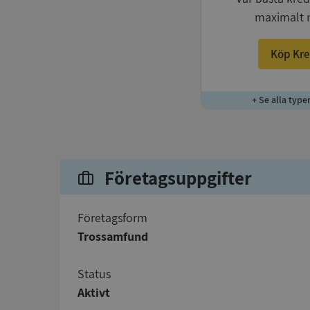
maximalt 
Köp Kre
+ Se alla type
Företagsuppgifter
företagsform
Trossamfund
status
Aktivt