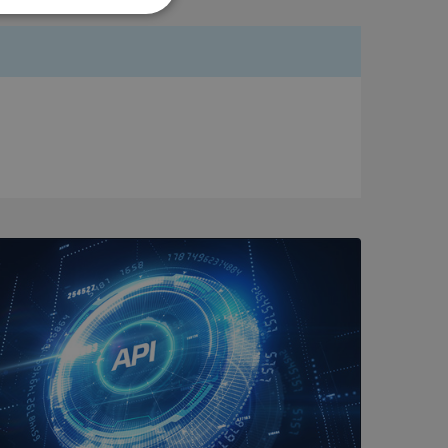
Oklassificerade
bbplatsen kan inte
om ställs av
P.NET MVC-teknik.
hörig publicering
 som förfalskning
ller ingen
rstörs när
a användarens
s interaktion med