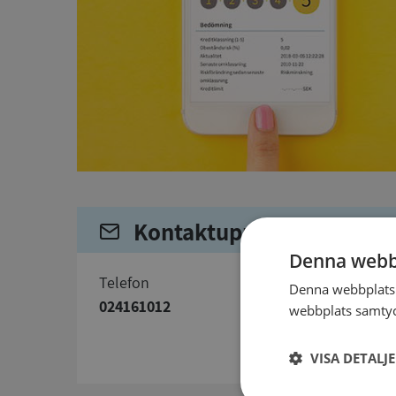
Kontaktuppgifter
Denna webb
telefon
Denna webbplats 
024161012
webbplats samtyck
VISA DETALJ