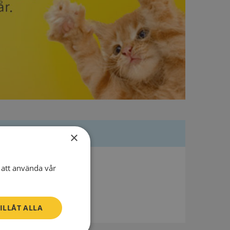
×
Besöksadress
att använda vår
Kyrkbyvägen 35
785 30 Gagnef
ILLÅT ALLA