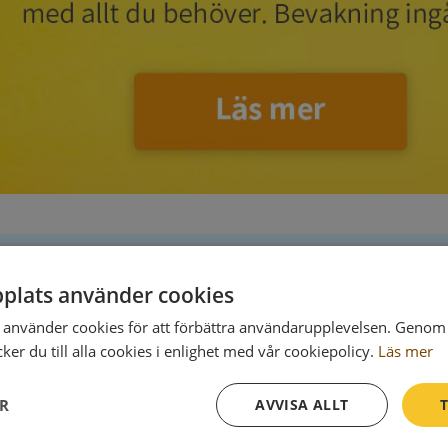
plats använder cookies
Postadress
använder cookies för att förbättra användarupplevelsen. Genom 
Kyrkbyvägen 35
er du till alla cookies i enlighet med vår cookiepolicy.
Läs mer
785 30 Gagnef
ER
AVVISA ALLT
T