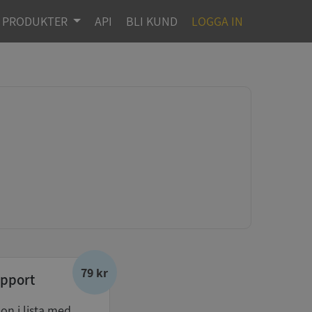
PRODUKTER
API
BLI KUND
LOGGA IN
79 kr
pport
don i lista med