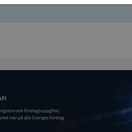
Prestanda
Inriktning
Funktioner
Strikt nödvändigt
Prestanda
Inriktning
Funktioner
Oklassificerade
kor tillåter kärnwebbplatsfunktioner som användarinloggning och kontohantering. We
utan strikt nödvändiga cookies.
Leverantör
/
Utgång
Beskrivning
Domän
ionToken
Session
Det här är en förfalskningscookie s
Microsoft
API
webbapplikationer byggda med AS
Corporation
Den är utformad för att stoppa obe
de.syna.se
av innehåll till en webbplats, känd
registrerade företagsuppgifter,
över flera webbplatser. Den innehå
information om användaren och fö
ket mer på alla Sveriges företag
webbläsaren stängs.
METADATA
5 månader
Denna cookie används för att lagr
YouTube
4 veckor
samtycke och sekretessval för dera
.youtube.com