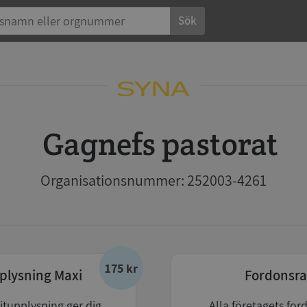
Sök
Gagnefs pastorat
Organisationsnummer: 252003-4261
175 kr
plysning Maxi
Fordonsra
itupplysning ger dig
Alla företagets for