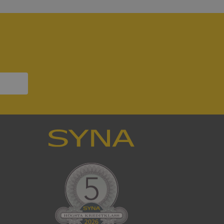
att tillhandahålla
ck och utför
en använder
 som
han besökte
om ställs av
P.NET MVC-teknik.
hörig publicering
 som förfalskning
ller ingen
rstörs när
som värdplattform
g, säkerställer
n en besökares
ma server i
ck och utför
en använder
 som
han besökte
eskrivning