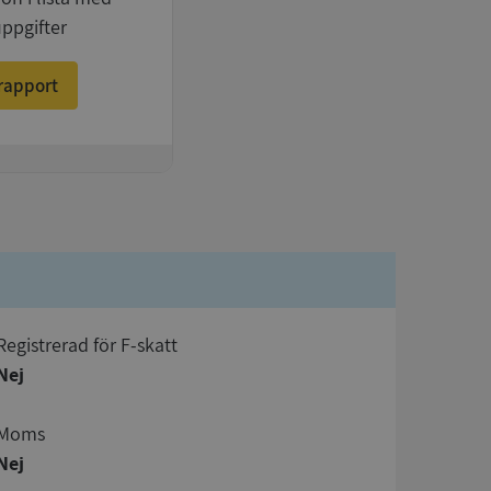
uppgifter
rapport
registrerad för F-skatt
Nej
Moms
Nej