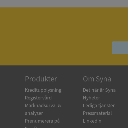
ASP.NET_SessionId
__RequestVerificat
ARRAffinitySameSit
Produkter
Om Syna
Kreditupplysning
Det här är Syna
ASP.NET_SessionId
Registervård
Nyheter
Marknadsurval &
Lediga tjänster
analyser
Pressmaterial
Prenumerera på
Linkedin
Namn