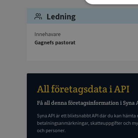
Strikt
nödvändigt
Ledning
Innehavare
Gagnefs pastorat
Strikt nödvändiga ka
användas ordentligt 
Namn
All företagsdata i API
__RequestVerificat
Få all denna företagsinformation i Syna 
Syna API är ett blixtsnabbt API där du kan hämta 
betalningsanmärkningar, skatteuppgifter och myc
och personer.
VISITOR_PRIVACY_