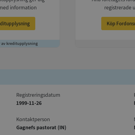
med information
registrerade 
ditupplysning
Köp Fordons
r av kreditupplysning
+
registreringsdatum
1999-11-26
Kontaktperson
Gagnefs pastorat (IN)