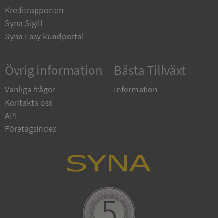
__RequestVerificationToken
Session
Microsoft
Kreditrapporten
Corporation
upplysningar.syna.se
Syna Sigill
Syna Easy kundportal
Övrig information
Bästa Tillväxt
Vanliga frågor
Information
Kontakta oss
API
CookieScriptConsent
1 år 1
CookieScript
Företagsindex
månad
.syna.se
_GRECAPTCHA
5 månader
Google LLC
4 veckor
www.google.com