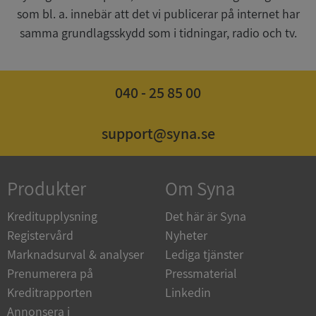
som bl. a. innebär att det vi publicerar på internet har
samma grundlagsskydd som i tidningar, radio och tv.
ASP.NET_SessionId
Session
Microsoft
040 - 25 85 00
Corporation
de.syna.se
support@syna.se
Produkter
Om Syna
ARRAffinity
Session
Microsoft
Corporation
.syna.se
Kreditupplysning
Det här är Syna
Registervård
Nyheter
Marknadsurval & analyser
Lediga tjänster
Prenumerera på
Pressmaterial
Kreditrapporten
Linkedin
Annonsera i