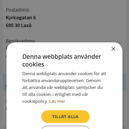
Postadress
Kyrkogatan 6
695 30 Laxå
Besöksadress
×
Kyrkogatan 6
Denna webbplats använder
695 30 Laxå
cookies
Denna webbplats använder cookies för att
förbättra användarupplevelsen. Genom
Ledning
att använda vår webbplats samtycker du
till alla cookies i enlighet med vår
Innehavare
cookiepolicy.
Läs mer
Bodarne pastorat
TILLÅT ALLA