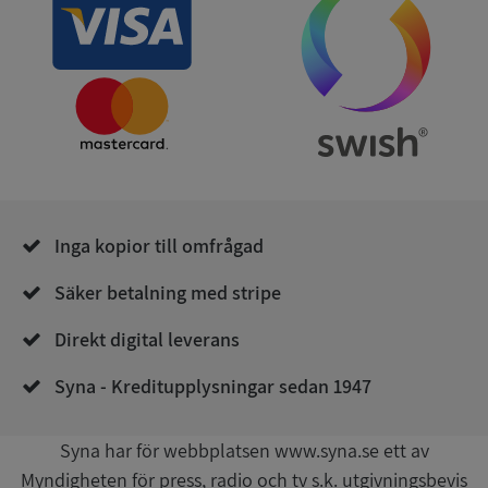
användas ordentligt utan strikt nödvändiga cookies.
Leverantör
/
Namn
Utgån
Domän
__RequestVerificationToken
Session
Microsoft
Corporation
de.syna.se
Inga kopior till omfrågad
Säker betalning med stripe
Direkt digital leverans
Google
Privacy Policy
VISITOR_PRIVACY_METADATA
5 månader
Syna - Kreditupplysningar sedan 1947
YouTube
4 veckor
.youtube.com
Syna har för webbplatsen www.syna.se ett av
Myndigheten för press, radio och tv s.k. utgivningsbevis