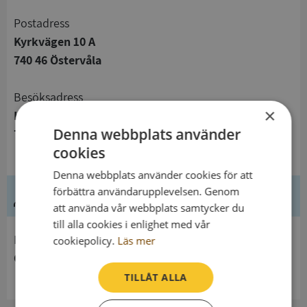
Postadress
Kyrkvägen 10 A
740 46 Östervåla
Besöksadress
×
Kyrkvägen 10 A
Denna webbplats använder
740 46 Östervåla
cookies
Denna webbplats använder cookies för att
förbättra användarupplevelsen. Genom
Ledning
att använda vår webbplats samtycker du
till alla cookies i enlighet med vår
Innehavare
cookiepolicy.
Läs mer
Östervåla-Harbo pastorat
TILLÅT ALLA