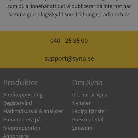
som bl. a. innebär att det vi publicerar på internet har
samma grundlagsskydd som i tidningar, radio och tv.
ASP.NET_SessionId
Session
Microsoft
040 - 25 85 00
Corporation
de.syna.se
support@syna.se
Produkter
Om Syna
ARRAffinity
Session
Microsoft
Corporation
.syna.se
Kreditupplysning
Det här är Syna
Registervård
Nyheter
Marknadsurval & analyser
Lediga tjänster
Prenumerera på
Pressmaterial
Kreditrapporten
Linkedin
Annonsera i