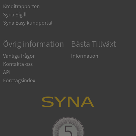
__RequestVerificationToken
Session
Microsoft
Kreditrapporten
Corporation
upplysningar.syna.se
Syna Sigill
Syna Easy kundportal
Övrig information
Bästa Tillväxt
Vanliga frågor
Information
Kontakta oss
API
CookieScriptConsent
1 år 1
CookieScript
Företagsindex
månad
.syna.se
_GRECAPTCHA
5 månader
Google LLC
4 veckor
www.google.com