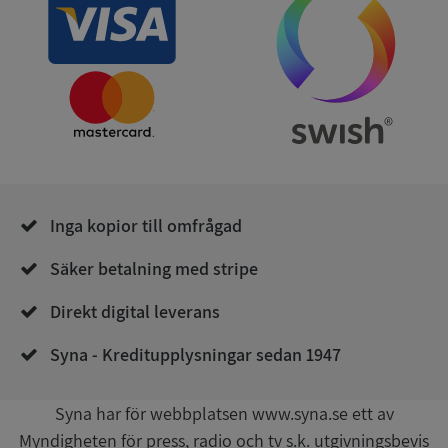
användas ordentligt utan strikt nödvändiga cookies.
Leverantör
/
Namn
Utgån
Domän
__RequestVerificationToken
Session
Microsoft
Corporation
de.syna.se
Inga kopior till omfrågad
Säker betalning med stripe
Direkt digital leverans
Google
Privacy Policy
VISITOR_PRIVACY_METADATA
5 månader
Syna - Kreditupplysningar sedan 1947
YouTube
4 veckor
.youtube.com
Syna har för webbplatsen www.syna.se ett av
Myndigheten för press, radio och tv s.k. utgivningsbevis