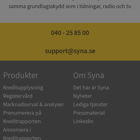
samma grundlagsskydd som i tidningar, radio och tv.
040 - 25 85 00
ASP.NET_SessionId
Session
Microsoft
Corporation
de.syna.se
support@syna.se
Produkter
Om Syna
ARRAffinity
Session
Microsoft
Corporation
Kreditupplysning
Det här är Syna
.syna.se
Registervård
Nyheter
Marknadsurval & analyser
Lediga tjänster
Prenumerera på
Pressmaterial
Kreditrapporten
Linkedin
Annonsera i
Kreditrapporten
__RequestVerificationToken
Session
Microsoft