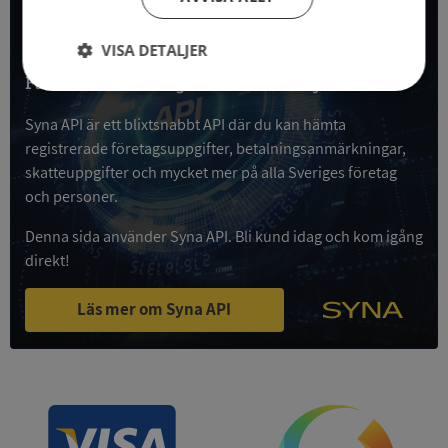
All företagsdata i API
VISA DETALJER
Få all denna företagsinformation i Syna API
Strikt
Prestanda
Inriktning
nödvändigt
Syna API är ett blixtsnabbt API där du kan hämta
registrerade företagsuppgifter, betalningsanmärkningar,
skatteuppgifter och mycket mer på alla Sveriges företag
Funktioner
Oklassificerade
och personer.
Denna sida använder Syna API. Bli kund idag och kom igång
direkt!
Läs mer om Syna API
Strikt nödvändigt
Prestanda
Inriktning
Funktioner
Oklassificerade
Strikt nödvändiga kakor tillåter
kärnwebbplatsfunktioner som användarinloggning
och kontohantering. Webbplatsen kan inte
användas ordentligt utan strikt nödvändiga cookies.