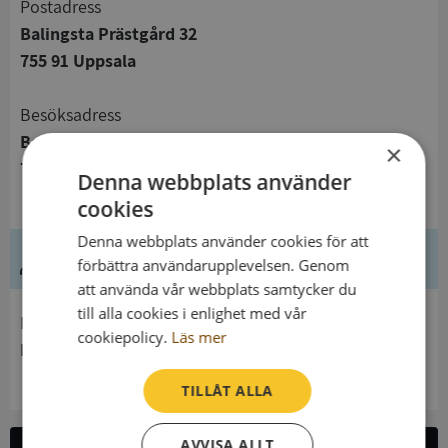
Postadress
Balingsta Prästgård 32
755 91 Uppsala
Besöksadress
Balingsta Prästgård 32
×
755 91 Uppsala
Denna webbplats använder
cookies
Denna webbplats använder cookies för att
Ledning
förbättra användarupplevelsen. Genom
att använda vår webbplats samtycker du
till alla cookies i enlighet med vår
Innehavare
cookiepolicy.
Läs mer
Balingsta pastorat
TILLÅT ALLA
AVVISA ALLT