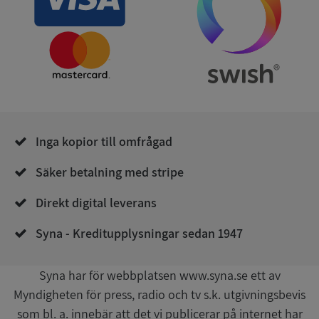
Leverantör
/
Namn
Utgån
Domän
__RequestVerificationToken
Session
Microsoft
Corporation
de.syna.se
Inga kopior till omfrågad
Säker betalning med stripe
Direkt digital leverans
Google
Syna - Kreditupplysningar sedan 1947
Privacy Policy
VISITOR_PRIVACY_METADATA
5 månader
YouTube
4 veckor
.youtube.com
Syna har för webbplatsen www.syna.se ett av
Myndigheten för press, radio och tv s.k. utgivningsbevis
som bl. a. innebär att det vi publicerar på internet har