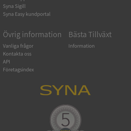
Corporation
Syna Sigill
upplysningar.syna.se
Syna Easy kundportal
Övrig information
Bästa Tillväxt
Vanliga frågor
Information
Kontakta oss
API
Företagsindex
CookieScriptConsent
1 år 1
CookieScript
månad
.syna.se
_GRECAPTCHA
5 månader
Google LLC
4 veckor
www.google.com