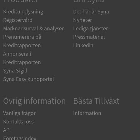
de.syna.se
Kreditupplysning
Det här är Syna
Registervård
Nyheter
Marknadsurval & analyser
Lediga tjänster
Prenumerera på
Pressmaterial
ARRAffinity
Session
Microsoft
Kreditrapporten
Linkedin
Corporation
.syna.se
Annonsera i
Kreditrapporten
Syna Sigill
Syna Easy kundportal
Övrig information
Bästa Tillväxt
__RequestVerificationToken
Session
Microsoft
Corporation
upplysningar.syna.se
Vanliga frågor
Information
Kontakta oss
API
Företagsindex