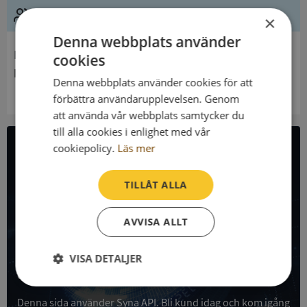
Ledning
×
Denna webbplats använder
Innehavare
cookies
Edsbergs Församling
Denna webbplats använder cookies för att
förbättra användarupplevelsen. Genom
att använda vår webbplats samtycker du
till alla cookies i enlighet med vår
cookiepolicy.
Läs mer
All företagsdata i API
TILLÅT ALLA
Få all denna företagsinformation i Syna API
AVVISA ALLT
Syna API är ett blixtsnabbt API där du kan hämta
registrerade företagsuppgifter, betalningsanmärkningar,
skatteuppgifter och mycket mer på alla Sveriges företag
VISA DETALJER
och personer.
Strikt
Prestanda
Inriktning
nödvändigt
Denna sida använder Syna API. Bli kund idag och kom igång