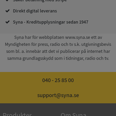
Direkt digital leverans
Syna - Kreditupplysningar sedan 1947
Syna har för webbplatsen www.syna.se ett av
Myndigheten för press, radio och tv s.k. utgivningsbevis
Google
som bl. a. innebär att det vi publicerar på internet har
Privacy Policy
VISITOR_PRIVACY_METADATA
5 månader
YouTube
samma grundlagsskydd som i tidningar, radio och tv.
4 veckor
.youtube.com
040 - 25 85 00
support@syna.se
ASP.NET_SessionId
Session
Microsoft
Produkter
Om Syna
Corporation