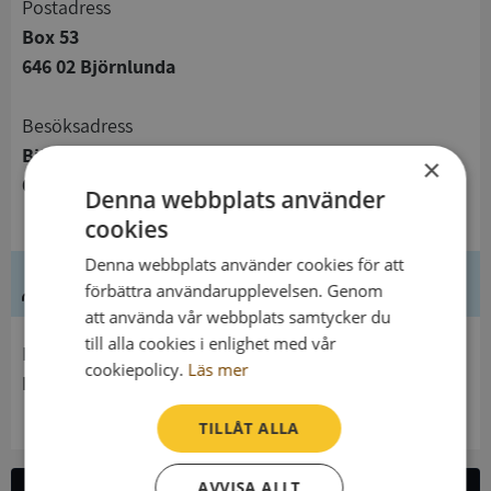
Postadress
Box 53
646 02 Björnlunda
Besöksadress
Björnlunda Kyrka
×
646 50 Björnlunda
Denna webbplats använder
cookies
Denna webbplats använder cookies för att
Ledning
förbättra användarupplevelsen. Genom
att använda vår webbplats samtycker du
till alla cookies i enlighet med vår
Innehavare
cookiepolicy.
Läs mer
Daga Församling
TILLÅT ALLA
AVVISA ALLT