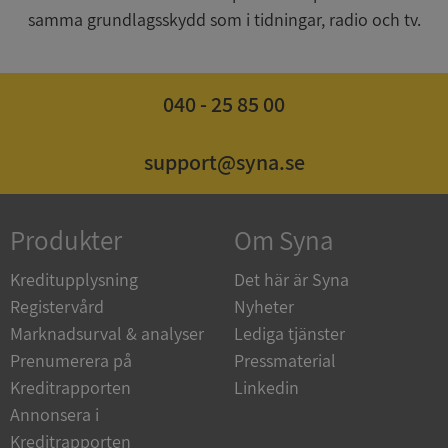
samma grundlagsskydd som i tidningar, radio och tv.
040 - 25 85 00
ASP.NET_SessionId
Session
Microsoft
Corporation
de.syna.se
support@syna.se
Produkter
Om Syna
ARRAffinity
Session
Microsoft
Corporation
Kreditupplysning
Det här är Syna
.syna.se
Registervård
Nyheter
Marknadsurval & analyser
Lediga tjänster
Prenumerera på
Pressmaterial
Kreditrapporten
Linkedin
Annonsera i
Kreditrapporten
__RequestVerificationToken
Session
Microsoft