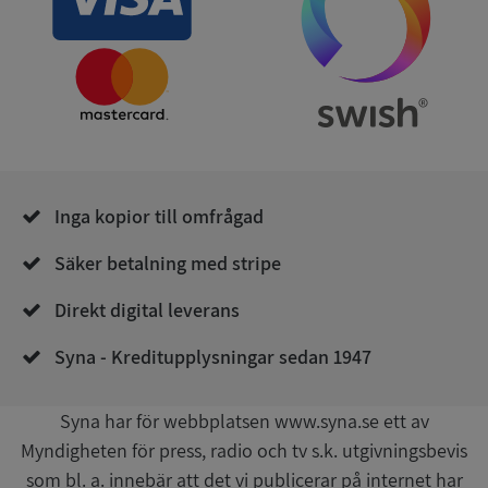
Leverantör
/
Namn
Utgån
Domän
__RequestVerificationToken
Session
Microsoft
Corporation
de.syna.se
Inga kopior till omfrågad
Säker betalning med stripe
Direkt digital leverans
Google
Syna - Kreditupplysningar sedan 1947
Privacy Policy
VISITOR_PRIVACY_METADATA
5 månader
YouTube
4 veckor
.youtube.com
Syna har för webbplatsen www.syna.se ett av
Myndigheten för press, radio och tv s.k. utgivningsbevis
som bl. a. innebär att det vi publicerar på internet har