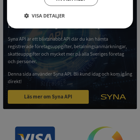
All företagsdata i API
VISA DETALJER
Få all denna företagsinformation i Syna API
Strikt
Prestanda
Inriktning
nödvändigt
Syna API är ett blixtsnabbt API där du kan hämta
registrerade företagsuppgifter, betalningsanmärkningar,
skatteuppgifter och mycket mer på alla Sveriges företag
Funktioner
Oklassificerade
och personer.
Denna sida använder Syna API. Bli kund idag och kom igång
direkt!
Läs mer om Syna API
Strikt nödvändigt
Prestanda
Inriktning
Funktioner
Oklassificerade
Strikt nödvändiga kakor tillåter
kärnwebbplatsfunktioner som användarinloggning
och kontohantering. Webbplatsen kan inte
användas ordentligt utan strikt nödvändiga cookies.