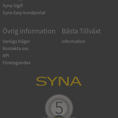
Corporation
Syna Sigill
upplysningar.syna.se
Syna Easy kundportal
Övrig information
Bästa Tillväxt
Vanliga frågor
Information
Kontakta oss
API
Företagsindex
CookieScriptConsent
1 år 1
CookieScript
månad
.syna.se
_GRECAPTCHA
5 månader
Google LLC
4 veckor
www.google.com