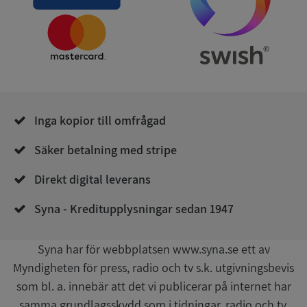
Leverantör
/
Namn
Utgån
Domän
__RequestVerificationToken
Session
Microsoft
Corporation
de.syna.se
Inga kopior till omfrågad
Säker betalning med stripe
Direkt digital leverans
Google
Syna - Kreditupplysningar sedan 1947
Privacy Policy
VISITOR_PRIVACY_METADATA
5 månader
YouTube
4 veckor
.youtube.com
Syna har för webbplatsen www.syna.se ett av
Myndigheten för press, radio och tv s.k. utgivningsbevis
som bl. a. innebär att det vi publicerar på internet har
samma grundlagsskydd som i tidningar, radio och tv.