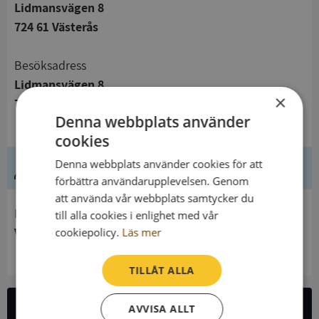
Lidmansvägen 8
724 61 Västerås
Besöksadress
Lidmansvägen 8
×
724 61 Västerås
Denna webbplats använder
cookies
Denna webbplats använder cookies för att
Ledning
förbättra användarupplevelsen. Genom
att använda vår webbplats samtycker du
Innehavare
till alla cookies i enlighet med vår
Vår Frus Katolska Församling I Västerås
cookiepolicy.
Läs mer
TILLÅT ALLA
AVVISA ALLT