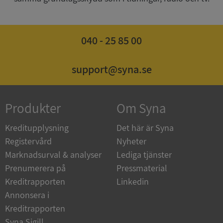
040 - 25 85 00
ASP.NET_SessionId
Session
Microsoft
Corporation
de.syna.se
support@syna.se
Produkter
Om Syna
ARRAffinity
Session
Microsoft
Kreditupplysning
Det här är Syna
Corporation
.syna.se
Registervård
Nyheter
Marknadsurval & analyser
Lediga tjänster
Prenumerera på
Pressmaterial
Kreditrapporten
Linkedin
Annonsera i
Kreditrapporten
__RequestVerificationToken
Session
Microsoft
Syna Sigill
Corporation