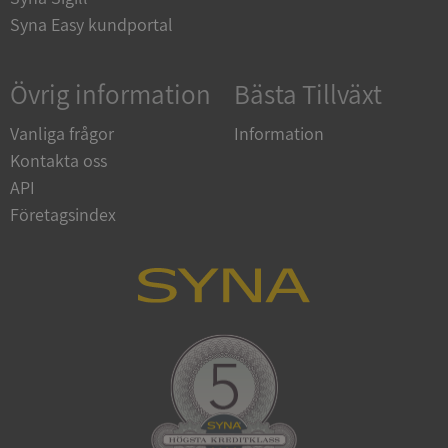
upplysningar.syna.se
Syna Easy kundportal
Övrig information
Bästa Tillväxt
Vanliga frågor
Information
Kontakta oss
API
Företagsindex
CookieScriptConsent
1 år 1
CookieScript
månad
.syna.se
_GRECAPTCHA
5 månader
Google LLC
4 veckor
www.google.com