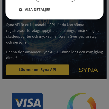
All företagsdata i API
VISA DETALJER
Få all denna företagsinformation i Syna API
Strikt
Prestanda
Inriktning
nödvändigt
Syna API är ett blixtsnabbt API där du kan hämta
registrerade företagsuppgifter, betalningsanmärkningar,
skatteuppgifter och mycket mer på alla Sveriges företag
och personer.
Funktioner
Oklassificerade
Denna sida använder Syna API. Bli kund idag och kom igång
direkt!
Läs mer om Syna API
Strikt nödvändigt
Prestanda
Inriktning
Funktioner
Oklassificerade
Strikt nödvändiga kakor tillåter
kärnwebbplatsfunktioner som användarinloggning
och kontohantering. Webbplatsen kan inte
användas ordentligt utan strikt nödvändiga cookies.