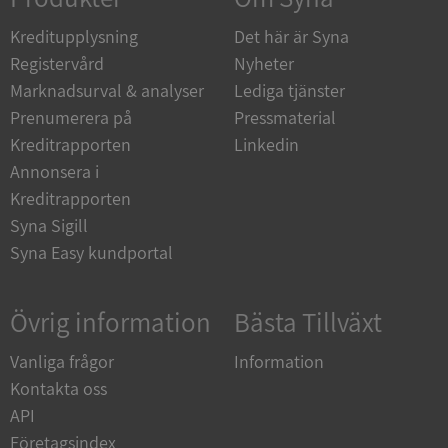
de.syna.se
Kreditupplysning
Det här är Syna
Registervård
Nyheter
Marknadsurval & analyser
Lediga tjänster
Prenumerera på
Pressmaterial
ARRAffinity
Session
Microsoft
Kreditrapporten
Linkedin
Corporation
.syna.se
Annonsera i
Kreditrapporten
Syna Sigill
Syna Easy kundportal
Övrig information
Bästa Tillväxt
__RequestVerificationToken
Session
Microsoft
Corporation
upplysningar.syna.se
Vanliga frågor
Information
Kontakta oss
API
Företagsindex