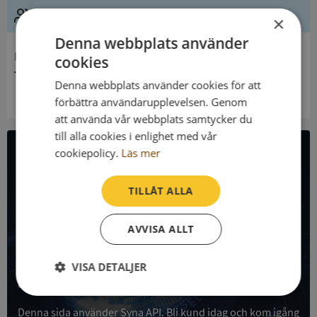
Ledning
×
Denna webbplats använder
Innehavare
cookies
Trosrörelsen
Denna webbplats använder cookies för att
förbättra användarupplevelsen. Genom
att använda vår webbplats samtycker du
till alla cookies i enlighet med vår
cookiepolicy.
Läs mer
All företagsdata i API
TILLÅT ALLA
Få all denna företagsinformation i Syna API
AVVISA ALLT
Syna API är ett blixtsnabbt API där du kan hämta
registrerade företagsuppgifter, betalningsanmärkningar,
skatteuppgifter och mycket mer på alla Sveriges företag
VISA DETALJER
och personer.
Strikt
Prestanda
Inriktning
nödvändigt
Denna sida använder Syna API. Bli kund idag och kom igång