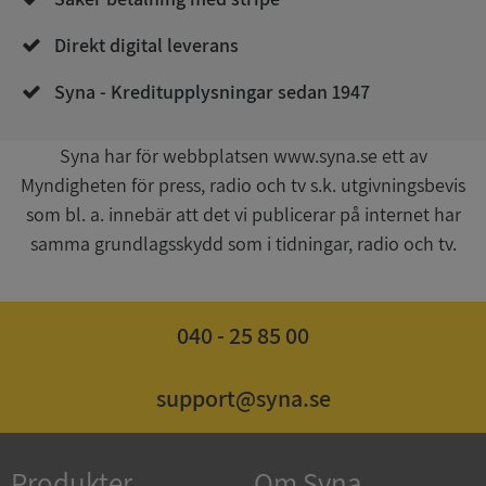
Direkt digital leverans
Syna - Kreditupplysningar sedan 1947
Syna har för webbplatsen www.syna.se ett av
Myndigheten för press, radio och tv s.k. utgivningsbevis
Google
som bl. a. innebär att det vi publicerar på internet har
Privacy Policy
VISITOR_PRIVACY_METADATA
5 månader
YouTube
samma grundlagsskydd som i tidningar, radio och tv.
4 veckor
.youtube.com
040 - 25 85 00
support@syna.se
ASP.NET_SessionId
Session
Microsoft
Produkter
Om Syna
Corporation