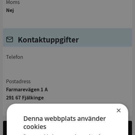
Moms
Nej
Kontaktuppgifter
telefon
Postadress
Farmarevägen 1 A
291 67 Fjälkinge
×
Denna webbplats använder
cookies