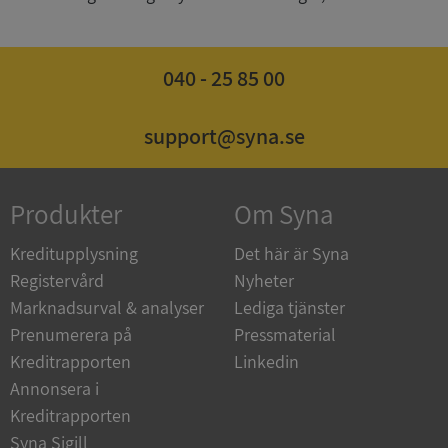
040 - 25 85 00
Google
Privacy Policy
VISITOR_PRIVACY_METADATA
5 månader
YouTube
4 veckor
.youtube.com
support@syna.se
Produkter
Om Syna
Kreditupplysning
Det här är Syna
Registervård
Nyheter
Marknadsurval & analyser
Lediga tjänster
ASP.NET_SessionId
Session
Microsoft
Corporation
Prenumerera på
Pressmaterial
de.syna.se
Kreditrapporten
Linkedin
Annonsera i
Kreditrapporten
Syna Sigill