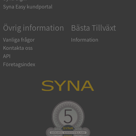
Syna Easy kundportal
ARRAffinity
Session
Microsoft
Corporation
.syna.se
Övrig information
Bästa Tillväxt
Vanliga frågor
Information
Kontakta oss
API
__RequestVerificationToken
Session
Microsoft
Företagsindex
Corporation
upplysningar.syna.se