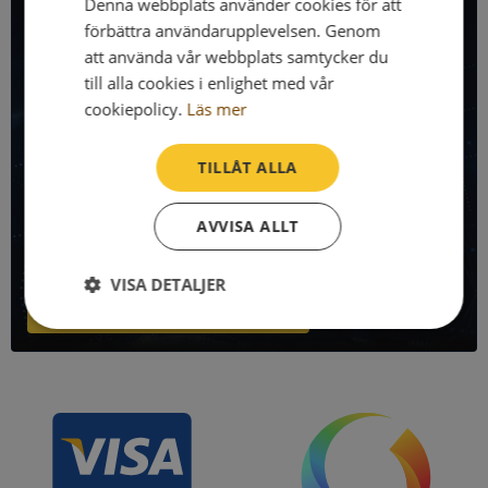
All företagsdata i API
Denna webbplats använder cookies för att
förbättra användarupplevelsen. Genom
att använda vår webbplats samtycker du
Få all denna företagsinformation i Syna API
till alla cookies i enlighet med vår
Syna API är ett blixtsnabbt API där du kan hämta
cookiepolicy.
Läs mer
registrerade företagsuppgifter, betalningsanmärkningar,
skatteuppgifter och mycket mer på alla Sveriges företag
TILLÅT ALLA
och personer.
AVVISA ALLT
Denna sida använder Syna API. Bli kund idag och kom igång
direkt!
VISA DETALJER
Läs mer om Syna API
Strikt
Prestanda
Inriktning
nödvändigt
Funktioner
Oklassificerade