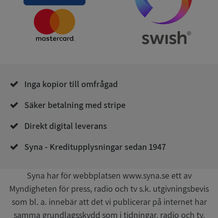
Strikt nödvändigt
Prestanda
Inriktning
Funktioner
Oklassificerade
Strikt nödvändiga kakor tillåter
Inga kopior till omfrågad
kärnwebbplatsfunktioner som användarinloggning
och kontohantering. Webbplatsen kan inte
användas ordentligt utan strikt nödvändiga cookies.
Säker betalning med stripe
Leverantör
/
Namn
Utgån
Direkt digital leverans
Domän
__RequestVerificationToken
Session
Microsoft
Syna - Kreditupplysningar sedan 1947
Corporation
de.syna.se
Syna har för webbplatsen www.syna.se ett av
Myndigheten för press, radio och tv s.k. utgivningsbevis
som bl. a. innebär att det vi publicerar på internet har
samma grundlagsskydd som i tidningar, radio och tv.