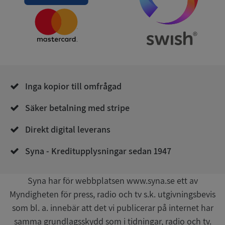
Leverantör
/
Namn
Utgån
Domän
__RequestVerificationToken
Session
Microsoft
Corporation
de.syna.se
Inga kopior till omfrågad
Säker betalning med stripe
Direkt digital leverans
Google
Syna - Kreditupplysningar sedan 1947
Privacy Policy
VISITOR_PRIVACY_METADATA
5 månader
YouTube
4 veckor
.youtube.com
Syna har för webbplatsen www.syna.se ett av
Myndigheten för press, radio och tv s.k. utgivningsbevis
som bl. a. innebär att det vi publicerar på internet har
samma grundlagsskydd som i tidningar, radio och tv.