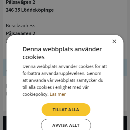
Pålsavägen 2
246 35 Löddeköpinge
Besöksadress
Pålsavägen 2
×
246 35 Löddeköpinge
Denna webbplats använder
cookies
Denna webbplats använder cookies för att
Ledning
förbättra användarupplevelsen. Genom
att använda vår webbplats samtycker du
Innehavare
till alla cookies i enlighet med vår
Löddebygdens Församling
cookiepolicy.
Läs mer
TILLÅT ALLA
AVVISA ALLT