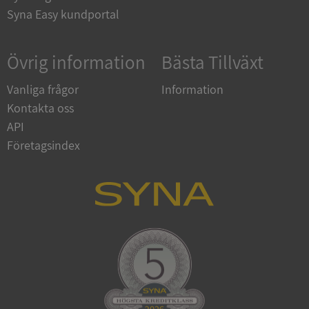
upplysningar.syna.se
Syna Easy kundportal
Övrig information
Bästa Tillväxt
Vanliga frågor
Information
Kontakta oss
API
Företagsindex
CookieScriptConsent
1 år 1
CookieScript
månad
.syna.se
_GRECAPTCHA
5 månader
Google LLC
4 veckor
www.google.com