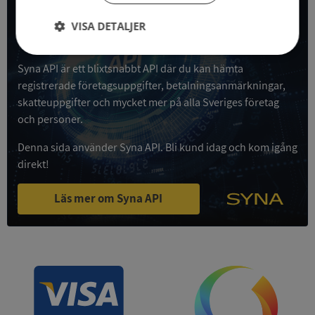
All företagsdata i API
VISA DETALJER
Få all denna företagsinformation i Syna API
Strikt
Prestanda
Inriktning
Syna API är ett blixtsnabbt API där du kan hämta
nödvändigt
registrerade företagsuppgifter, betalningsanmärkningar,
skatteuppgifter och mycket mer på alla Sveriges företag
och personer.
Funktioner
Oklassificerade
Denna sida använder Syna API. Bli kund idag och kom igång
direkt!
Läs mer om Syna API
Strikt nödvändigt
Prestanda
Inriktning
Funktioner
Oklassificerade
Strikt nödvändiga kakor tillåter
kärnwebbplatsfunktioner som användarinloggning
och kontohantering. Webbplatsen kan inte
användas ordentligt utan strikt nödvändiga cookies.