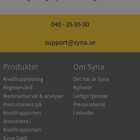
040 - 25 85 00
ASP.NET_SessionId
Session
Microsoft
Corporation
de.syna.se
support@syna.se
Produkter
Om Syna
ARRAffinity
Session
Microsoft
Kreditupplysning
Det här är Syna
Corporation
.syna.se
Registervård
Nyheter
Marknadsurval & analyser
Lediga tjänster
Prenumerera på
Pressmaterial
Kreditrapporten
Linkedin
Annonsera i
Kreditrapporten
__RequestVerificationToken
Session
Microsoft
Syna Sigill
Corporation