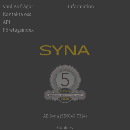
Vanliga frågor
Information
Kontakta oss
API
Företagsindex
CookieScriptConsent
1 år 1
CookieScript
månad
.syna.se
_GRECAPTCHA
5 månader
Google LLC
4 veckor
www.google.com
AB Syna (556049-7314)
ASP.NET_SessionId
Session
Microsoft
Corporation
Cookies
en.syna.se