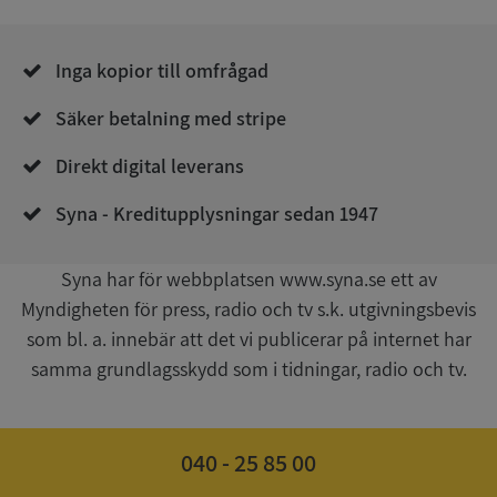
__RequestVerificationToken
Session
Microsoft
Corporation
de.syna.se
Inga kopior till omfrågad
Säker betalning med stripe
Direkt digital leverans
Syna - Kreditupplysningar sedan 1947
Google
Syna har för webbplatsen www.syna.se ett av
Privacy Policy
VISITOR_PRIVACY_METADATA
5 månader
YouTube
Myndigheten för press, radio och tv s.k. utgivningsbevis
4 veckor
.youtube.com
som bl. a. innebär att det vi publicerar på internet har
samma grundlagsskydd som i tidningar, radio och tv.
040 - 25 85 00