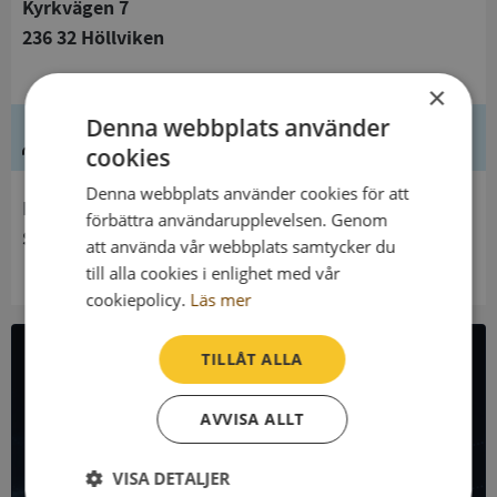
Kyrkvägen 7
236 32 Höllviken
×
Denna webbplats använder
Ledning
cookies
Denna webbplats använder cookies för att
Innehavare
förbättra användarupplevelsen. Genom
Skanör-Falsterbo Församling
att använda vår webbplats samtycker du
till alla cookies i enlighet med vår
cookiepolicy.
Läs mer
TILLÅT ALLA
All företagsdata i API
AVVISA ALLT
Få all denna företagsinformation i Syna API
VISA DETALJER
Syna API är ett blixtsnabbt API där du kan hämta