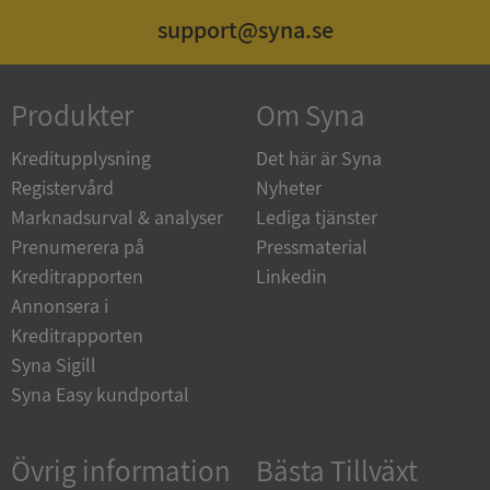
support@syna.se
ASP.NET_SessionId
Session
Microsoft
Corporation
de.syna.se
Produkter
Om Syna
Kreditupplysning
Det här är Syna
Registervård
Nyheter
ARRAffinity
Session
Microsoft
Marknadsurval & analyser
Lediga tjänster
Corporation
.syna.se
Prenumerera på
Pressmaterial
Kreditrapporten
Linkedin
Annonsera i
Kreditrapporten
Syna Sigill
Syna Easy kundportal
__RequestVerificationToken
Session
Microsoft
Corporation
upplysningar.syna.se
Övrig information
Bästa Tillväxt