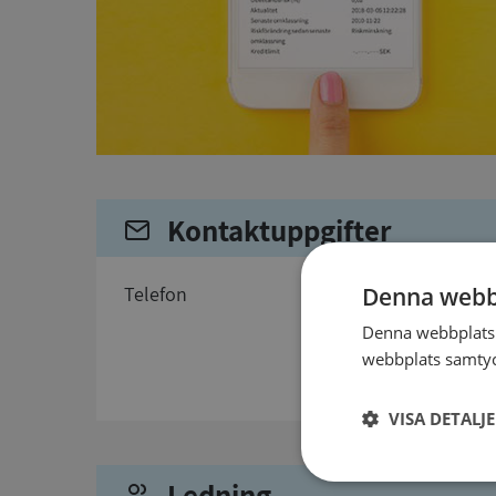
Kontaktuppgifter
telefon
Denna webb
Denna webbplats 
webbplats samtyck
VISA DETALJ
Ledning
Strikt