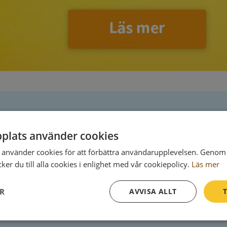
Postadress
plats använder cookies
Kyrkogatan 12
använder cookies för att förbättra användarupplevelsen. Genom 
827 30 Ljusdal
er du till alla cookies i enlighet med vår cookiepolicy.
Läs mer
ER
AVVISA ALLT
T
Prestanda
Inriktning
Funktioner