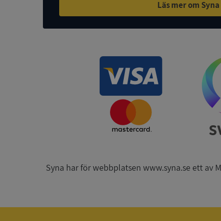
Läs mer om Syna
ASP.NET_SessionId
ARRAffinity
__RequestVerificat
Syna har för webbplatsen www.syna.se ett av Mynd
CookieScriptConse
_GRECAPTCHA