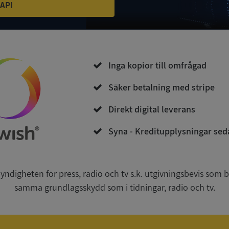
 API
vilket säkerställer att deras prefere
framtida sessioner.
Session
Denna cookie ställs in av Doublecli
Microsoft
information om hur slutanvändar
Corporation
webbplatsen och eventuell reklam
de.syna.se
slutanvändaren kan ha sett innan 
nämnda webbplats.
Inga kopior till omfrågad
Session
Denna cookie ställs in av webbpla
Microsoft
Windows Azure-molnplattformen. 
Corporation
Säker betalning med stripe
belastningsbalansering för att säker
.syna.se
besökarsidans förfrågningar diriger
i varje surfningssession.
Direkt digital leverans
ionToken
Session
Det här är en förfalskningscookie s
Microsoft
webbapplikationer byggda med AS
Corporation
Syna - Kreditupplysningar sed
Den är utformad för att stoppa obe
upplysningar.syna.se
av innehåll till en webbplats, känd
över flera webbplatser. Den innehå
information om användaren och fö
webbläsaren stängs.
igheten för press, radio och tv s.k. utgivningsbevis som bl.
nt
1 år 1
Denna cookie används av Cookie-S
CookieScript
månad
för att komma ihåg preferenserna 
.syna.se
samma grundlagsskydd som i tidningar, radio och tv.
cookie. Det är nödvändigt att Cook
cookiebanner fungerar korrekt.
5 månader
Google reCAPTCHA ställer in en n
Google LLC
4 veckor
(_GRECAPTCHA) när den körs i syfte 
www.google.com
riskanalysen.