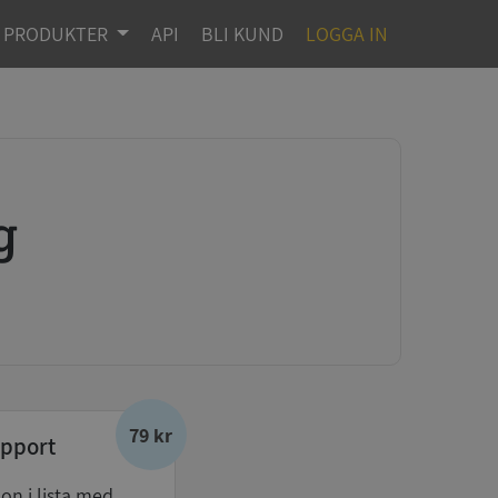
PRODUKTER
API
BLI KUND
LOGGA IN
g
79 kr
pport
don i lista med