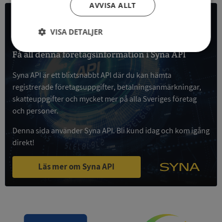
AVVISA ALLT
All företagsdata i API
VISA DETALJER
Strikt
Prestanda
Inriktning
Få all denna företagsinformation i Syna API
nödvändigt
Syna API är ett blixtsnabbt API där du kan hämta
registrerade företagsuppgifter, betalningsanmärkningar,
skatteuppgifter och mycket mer på alla Sveriges företag
Funktioner
Oklassificerade
och personer.
Denna sida använder Syna API. Bli kund idag och kom igång
direkt!
Läs mer om Syna API
Strikt nödvändigt
Prestanda
Inriktning
Funktioner
Oklassificerade
Strikt nödvändiga kakor tillåter
kärnwebbplatsfunktioner som användarinloggning
och kontohantering. Webbplatsen kan inte