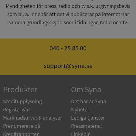
Myndigheten för press, radio och tv s.k. utgivningsbevis
som bl. a. innebär att det vi publicerar på internet har
samma grundlagsskydd som i tidningar, radio och tv.
ASP.NET_SessionId
Session
Microsoft
Corporation
040 - 25 85 00
de.syna.se
support@syna.se
ARRAffinity
Session
Microsoft
Produkter
Om Syna
Corporation
.syna.se
Kreditupplysning
Det här är Syna
Registervård
Nyheter
Marknadsurval & analyser
Lediga tjänster
Prenumerera på
Pressmaterial
Kreditrapporten
Linkedin