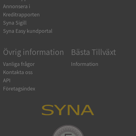
Annonsera i
__RequestVerificationToken
Session
Microsoft
Corporation
Kreditrapporten
upplysningar.syna.se
Syna Sigill
Syna Easy kundportal
Övrig information
Bästa Tillväxt
Vanliga frågor
Information
Kontakta oss
API
CookieScriptConsent
1 år 1
CookieScript
månad
.syna.se
Företagsindex
_GRECAPTCHA
5 månader
Google LLC
4 veckor
www.google.com