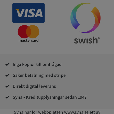
och kontohantering. Webbplatsen kan inte
användas ordentligt utan strikt nödvändiga cookies.
Leverantör
/
Namn
Utgån
Domän
__RequestVerificationToken
Session
Microsoft
Corporation
de.syna.se
Inga kopior till omfrågad
Säker betalning med stripe
Direkt digital leverans
Google
Privacy Policy
VISITOR_PRIVACY_METADATA
5 månader
YouTube
Syna - Kreditupplysningar sedan 1947
4 veckor
.youtube.com
Syna har för webbplatsen www.syna.se ett av