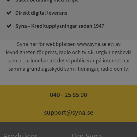
Direkt digital leverans
Syna - Kreditupplysningar sedan 1947
Syna har för webbplatsen www.syna.se ett av
Myndigheten för press, radio och tv s.k. utgivningsbevis
Google
som bl. a. innebär att det vi publicerar på internet har
Privacy Policy
VISITOR_PRIVACY_METADATA
5 månader
YouTube
samma grundlagsskydd som i tidningar, radio och tv.
4 veckor
.youtube.com
040 - 25 85 00
support@syna.se
ASP.NET_SessionId
Session
Microsoft
Produkter
Om Syna
Corporation