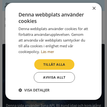
Ledning
×
Denna webbplats använder
Innehavare
cookies
Envikens Församling
Denna webbplats använder cookies för att
förbättra användarupplevelsen. Genom
att använda vår webbplats samtycker du
till alla cookies i enlighet med vår
cookiepolicy.
Läs mer
All företagsdata i API
TILLÅT ALLA
Få all denna företagsinformation i Syna API
AVVISA ALLT
Syna API är ett blixtsnabbt API där du kan hämta
registrerade företagsuppgifter, betalningsanmärkningar,
skatteuppgifter och mycket mer på alla Sveriges företag
VISA DETALJER
och personer.
Strikt
Prestanda
Inriktning
nödvändigt
Denna sida använder Syna API. Bli kund idag och kom igång