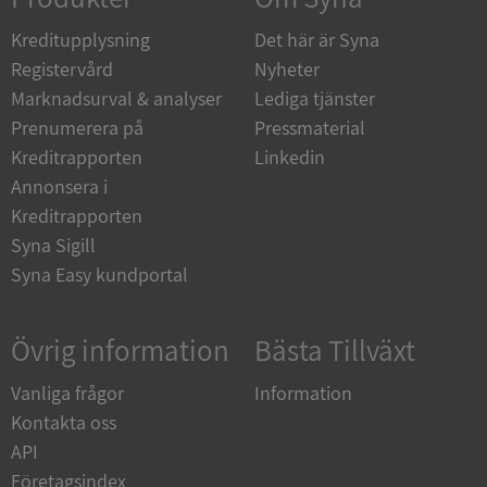
de.syna.se
Kreditupplysning
Det här är Syna
Registervård
Nyheter
Marknadsurval & analyser
Lediga tjänster
Prenumerera på
Pressmaterial
ARRAffinity
Session
Microsoft
Kreditrapporten
Linkedin
Corporation
.syna.se
Annonsera i
Kreditrapporten
Syna Sigill
Syna Easy kundportal
Övrig information
Bästa Tillväxt
__RequestVerificationToken
Session
Microsoft
Corporation
upplysningar.syna.se
Vanliga frågor
Information
Kontakta oss
API
Företagsindex