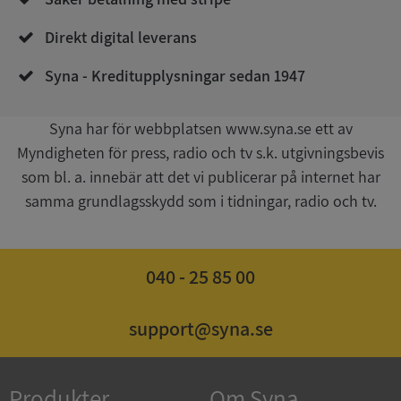
Direkt digital leverans
Syna - Kreditupplysningar sedan 1947
Syna har för webbplatsen www.syna.se ett av
Myndigheten för press, radio och tv s.k. utgivningsbevis
Google
som bl. a. innebär att det vi publicerar på internet har
Privacy Policy
VISITOR_PRIVACY_METADATA
5 månader
YouTube
samma grundlagsskydd som i tidningar, radio och tv.
4 veckor
.youtube.com
040 - 25 85 00
support@syna.se
ASP.NET_SessionId
Session
Microsoft
Produkter
Om Syna
Corporation