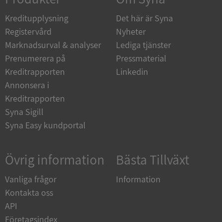
de.syna.se
Kreditupplysning
Det här är Syna
Registervård
Nyheter
Marknadsurval & analyser
Lediga tjänster
Prenumerera på
Pressmaterial
ARRAffinity
Session
Microsoft
Kreditrapporten
Linkedin
Corporation
.syna.se
Annonsera i
Kreditrapporten
Syna Sigill
Syna Easy kundportal
Övrig information
Bästa Tillväxt
__RequestVerificationToken
Session
Microsoft
Corporation
upplysningar.syna.se
Vanliga frågor
Information
Kontakta oss
API
Företagsindex