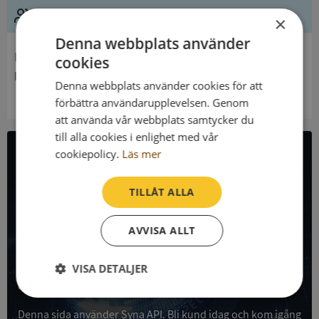
Ledning
×
Denna webbplats använder
Innehavare
cookies
Mockfjärds Församling
Denna webbplats använder cookies för att
förbättra användarupplevelsen. Genom
att använda vår webbplats samtycker du
till alla cookies i enlighet med vår
cookiepolicy.
Läs mer
All företagsdata i API
TILLÅT ALLA
Få all denna företagsinformation i Syna API
AVVISA ALLT
Syna API är ett blixtsnabbt API där du kan hämta
registrerade företagsuppgifter, betalningsanmärkningar,
skatteuppgifter och mycket mer på alla Sveriges företag
VISA DETALJER
och personer.
Strikt
Prestanda
Inriktning
nödvändigt
Denna sida använder Syna API. Bli kund idag och kom igång