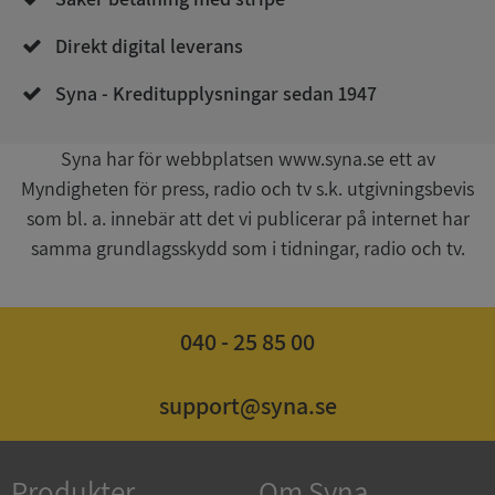
Direkt digital leverans
Syna - Kreditupplysningar sedan 1947
Syna har för webbplatsen www.syna.se ett av
Myndigheten för press, radio och tv s.k. utgivningsbevis
Google
som bl. a. innebär att det vi publicerar på internet har
Privacy Policy
VISITOR_PRIVACY_METADATA
5 månader
YouTube
samma grundlagsskydd som i tidningar, radio och tv.
4 veckor
.youtube.com
040 - 25 85 00
support@syna.se
ASP.NET_SessionId
Session
Microsoft
Produkter
Om Syna
Corporation