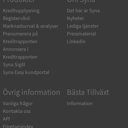
de.syna.se
Kreditupplysning
Det här är Syna
Registervård
Nyheter
Marknadsurval & analyser
Lediga tjänster
Prenumerera på
Pressmaterial
ARRAffinity
Session
Microsoft
Kreditrapporten
Linkedin
Corporation
.syna.se
Annonsera i
Kreditrapporten
Syna Sigill
Syna Easy kundportal
Övrig information
Bästa Tillväxt
__RequestVerificationToken
Session
Microsoft
Corporation
upplysningar.syna.se
Vanliga frågor
Information
Kontakta oss
API
Företagsindex