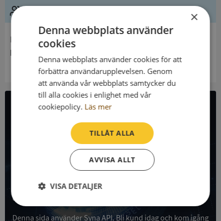
Ledning
×
Denna webbplats använder
Innehavare
cookies
Långseruds Församling
Denna webbplats använder cookies för att
förbättra användarupplevelsen. Genom
att använda vår webbplats samtycker du
till alla cookies i enlighet med vår
cookiepolicy.
Läs mer
All företagsdata i API
TILLÅT ALLA
Få all denna företagsinformation i Syna API
AVVISA ALLT
Syna API är ett blixtsnabbt API där du kan hämta
registrerade företagsuppgifter, betalningsanmärkningar,
skatteuppgifter och mycket mer på alla Sveriges företag
VISA DETALJER
och personer.
Strikt
Prestanda
Inriktning
nödvändigt
Denna sida använder Syna API. Bli kund idag och kom igång