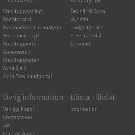
de.syna.se
Kreditupplysning
Det här är Syna
Registervård
Nyheter
Marknadsurval & analyser
Lediga tjänster
Prenumerera på
Pressmaterial
ARRAffinity
Session
Microsoft
Kreditrapporten
Linkedin
Corporation
.syna.se
Annonsera i
Kreditrapporten
Syna Sigill
Syna Easy kundportal
Övrig information
Bästa Tillväxt
__RequestVerificationToken
Session
Microsoft
Corporation
upplysningar.syna.se
Vanliga frågor
Information
Kontakta oss
API
Företagsindex