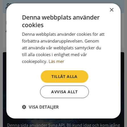
Ledning
×
Denna webbplats använder
Innehavare
cookies
Arvika Östra Församling
Denna webbplats använder cookies för att
förbättra användarupplevelsen. Genom
att använda vår webbplats samtycker du
till alla cookies i enlighet med vår
cookiepolicy.
Läs mer
All företagsdata i API
TILLÅT ALLA
Få all denna företagsinformation i Syna API
AVVISA ALLT
Syna API är ett blixtsnabbt API där du kan hämta
registrerade företagsuppgifter, betalningsanmärkningar,
skatteuppgifter och mycket mer på alla Sveriges företag
VISA DETALJER
och personer.
Strikt
Prestanda
Inriktning
nödvändigt
Denna sida använder Syna API. Bli kund idag och kom igång