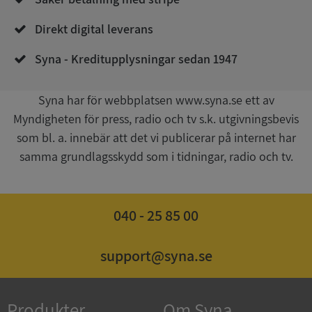
Direkt digital leverans
Syna - Kreditupplysningar sedan 1947
Syna har för webbplatsen www.syna.se ett av
Myndigheten för press, radio och tv s.k. utgivningsbevis
Google
som bl. a. innebär att det vi publicerar på internet har
Privacy Policy
VISITOR_PRIVACY_METADATA
5 månader
YouTube
samma grundlagsskydd som i tidningar, radio och tv.
4 veckor
.youtube.com
040 - 25 85 00
support@syna.se
ASP.NET_SessionId
Session
Microsoft
Produkter
Om Syna
Corporation