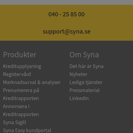
040 - 25 85 00
Google
Privacy Policy
VISITOR_PRIVACY_METADATA
5 månader
YouTube
support@syna.se
4 veckor
.youtube.com
Produkter
Om Syna
Kreditupplysning
Det här är Syna
Registervård
Nyheter
Marknadsurval & analyser
Lediga tjänster
ASP.NET_SessionId
Session
Microsoft
Prenumerera på
Pressmaterial
Corporation
de.syna.se
Kreditrapporten
Linkedin
Annonsera i
Kreditrapporten
Syna Sigill
Syna Easy kundportal