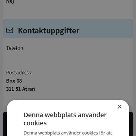
Nej
Kontaktuppgifter
telefon
Postadress
Box 68
311 51 Ätran
×
Denna webbplats använder
cookies
All företagsdata i API
Denna webbplats använder cookies för att