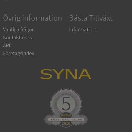
ARRAffinity
Session
Microsoft
Corporation
.syna.se
Övrig information
Bästa Tillväxt
Vanliga frågor
Information
Kontakta oss
API
Företagsindex
__RequestVerificationToken
Session
Microsoft
Corporation
upplysningar.syna.se
CookieScriptConsent
1 år 1
CookieScript