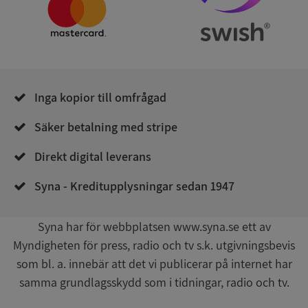
Strikt nödvändigt
Prestanda
Inriktning
Funktioner
Oklassificerade
Inga kopior till omfrågad
Strikt nödvändiga kakor tillåter
kärnwebbplatsfunktioner som användarinloggning
och kontohantering. Webbplatsen kan inte
Säker betalning med stripe
användas ordentligt utan strikt nödvändiga cookies.
Leverantör
/
Direkt digital leverans
Namn
Utgån
Domän
Syna - Kreditupplysningar sedan 1947
__RequestVerificationToken
Session
Microsoft
Corporation
de.syna.se
Syna har för webbplatsen www.syna.se ett av
Myndigheten för press, radio och tv s.k. utgivningsbevis
som bl. a. innebär att det vi publicerar på internet har
samma grundlagsskydd som i tidningar, radio och tv.