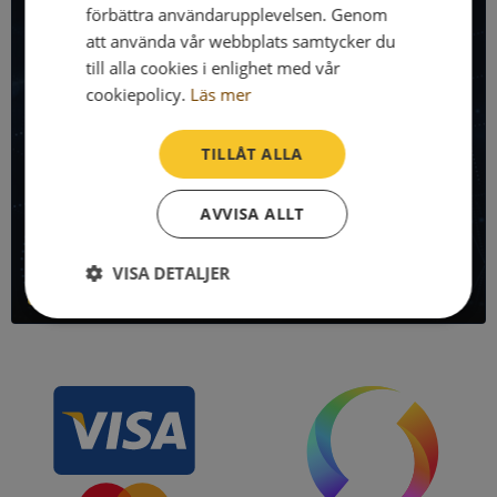
förbättra användarupplevelsen. Genom
Få all denna företagsinformation i Syna API
att använda vår webbplats samtycker du
till alla cookies i enlighet med vår
Syna API är ett blixtsnabbt API där du kan hämta
cookiepolicy.
Läs mer
registrerade företagsuppgifter, betalningsanmärkningar,
skatteuppgifter och mycket mer på alla Sveriges företag
och personer.
TILLÅT ALLA
Denna sida använder Syna API. Bli kund idag och kom igång
AVVISA ALLT
direkt!
VISA DETALJER
Läs mer om Syna API
Strikt
Prestanda
Inriktning
nödvändigt
Funktioner
Oklassificerade