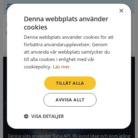
Ledning
×
Denna webbplats använder
Innehavare
cookies
Enslövs Församling
Denna webbplats använder cookies för att
förbättra användarupplevelsen. Genom
att använda vår webbplats samtycker du
till alla cookies i enlighet med vår
cookiepolicy.
Läs mer
All företagsdata i API
TILLÅT ALLA
Få all denna företagsinformation i Syna API
AVVISA ALLT
Syna API är ett blixtsnabbt API där du kan hämta
registrerade företagsuppgifter, betalningsanmärkningar,
skatteuppgifter och mycket mer på alla Sveriges företag
VISA DETALJER
och personer.
Strikt
Prestanda
Inriktning
nödvändigt
Denna sida använder Syna API. Bli kund idag och kom igång