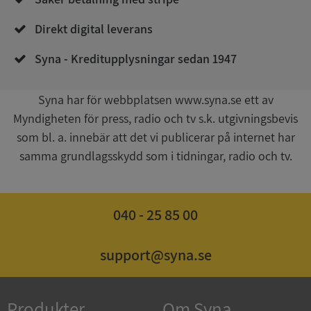
Direkt digital leverans
Syna - Kreditupplysningar sedan 1947
Syna har för webbplatsen www.syna.se ett av
Myndigheten för press, radio och tv s.k. utgivningsbevis
Google
som bl. a. innebär att det vi publicerar på internet har
Privacy Policy
VISITOR_PRIVACY_METADATA
5 månader
YouTube
samma grundlagsskydd som i tidningar, radio och tv.
4 veckor
.youtube.com
040 - 25 85 00
support@syna.se
ASP.NET_SessionId
Session
Microsoft
Produkter
Om Syna
Corporation