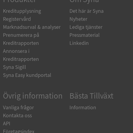
de.syna.se
Kreditupplysning
Det här är Syna
Registervård
Nyheter
Marknadsurval & analyser
Lediga tjänster
Prenumerera på
Pressmaterial
ARRAffinity
Session
Microsoft
Kreditrapporten
Linkedin
Corporation
.syna.se
Annonsera i
Kreditrapporten
Syna Sigill
Syna Easy kundportal
Övrig information
Bästa Tillväxt
__RequestVerificationToken
Session
Microsoft
Corporation
upplysningar.syna.se
Vanliga frågor
Information
Kontakta oss
API
Företagsindex