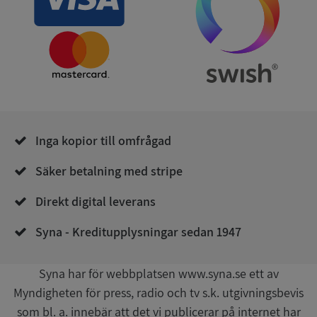
Leverantör
/
Namn
Utgån
Domän
__RequestVerificationToken
Session
Microsoft
Corporation
de.syna.se
Inga kopior till omfrågad
Säker betalning med stripe
Direkt digital leverans
Google
Syna - Kreditupplysningar sedan 1947
Privacy Policy
VISITOR_PRIVACY_METADATA
5 månader
YouTube
4 veckor
.youtube.com
Syna har för webbplatsen www.syna.se ett av
Myndigheten för press, radio och tv s.k. utgivningsbevis
som bl. a. innebär att det vi publicerar på internet har