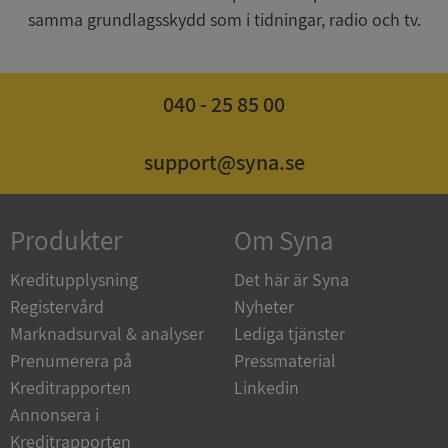
samma grundlagsskydd som i tidningar, radio och tv.
040 - 25 85 00
ASP.NET_SessionId
Session
Microsoft
Corporation
de.syna.se
support@syna.se
Produkter
Om Syna
ARRAffinity
Session
Microsoft
Corporation
Kreditupplysning
Det här är Syna
.syna.se
Registervård
Nyheter
Marknadsurval & analyser
Lediga tjänster
Prenumerera på
Pressmaterial
Kreditrapporten
Linkedin
Annonsera i
Kreditrapporten
__RequestVerificationToken
Session
Microsoft