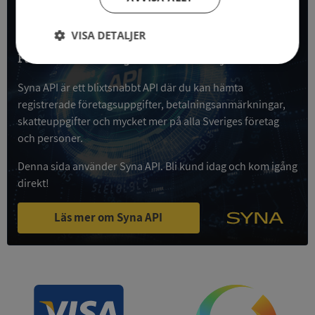
All företagsdata i API
VISA DETALJER
Få all denna företagsinformation i Syna API
Strikt
Prestanda
Inriktning
nödvändigt
Syna API är ett blixtsnabbt API där du kan hämta
registrerade företagsuppgifter, betalningsanmärkningar,
skatteuppgifter och mycket mer på alla Sveriges företag
Funktioner
Oklassificerade
och personer.
Denna sida använder Syna API. Bli kund idag och kom igång
direkt!
Läs mer om Syna API
Strikt nödvändigt
Prestanda
Inriktning
Funktioner
Oklassificerade
Strikt nödvändiga kakor tillåter
kärnwebbplatsfunktioner som användarinloggning
och kontohantering. Webbplatsen kan inte
användas ordentligt utan strikt nödvändiga cookies.