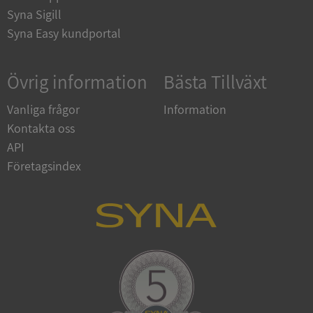
Corporation
Syna Sigill
upplysningar.syna.se
Syna Easy kundportal
Övrig information
Bästa Tillväxt
Vanliga frågor
Information
Kontakta oss
API
Företagsindex
CookieScriptConsent
1 år 1
CookieScript
månad
.syna.se
_GRECAPTCHA
5 månader
Google LLC
4 veckor
www.google.com