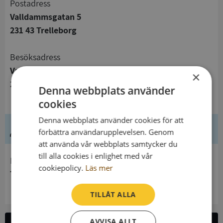
Postadress
Valldammsgatan 5
231 43 Trelleborg
Besöksadress
Valldammsgatan 5
×
231 43 Trelleborg
Denna webbplats använder
cookies
Denna webbplats använder cookies för att
Ledning
förbättra användarupplevelsen. Genom
att använda vår webbplats samtycker du
till alla cookies i enlighet med vår
Innehavare
cookiepolicy.
Läs mer
Trelleborgs Församling
TILLÅT ALLA
AVVISA ALLT