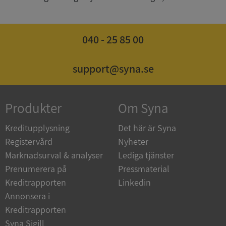
040 - 25 85 00
Google
Privacy Policy
VISITOR_PRIVACY_METADATA
5 månader
YouTube
4 veckor
.youtube.com
support@syna.se
Produkter
Om Syna
Kreditupplysning
Det här är Syna
Registervård
Nyheter
Marknadsurval & analyser
Lediga tjänster
ASP.NET_SessionId
Session
Microsoft
Corporation
Prenumerera på
Pressmaterial
de.syna.se
Kreditrapporten
Linkedin
Annonsera i
Kreditrapporten
Syna Sigill