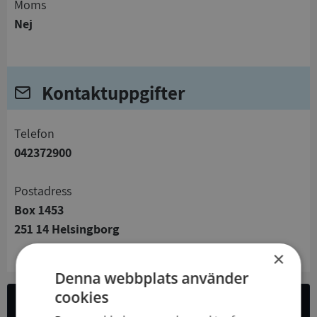
Moms
Nej
Kontaktuppgifter
telefon
042372900
Postadress
Box 1453
251 14 Helsingborg
×
Denna webbplats använder
cookies