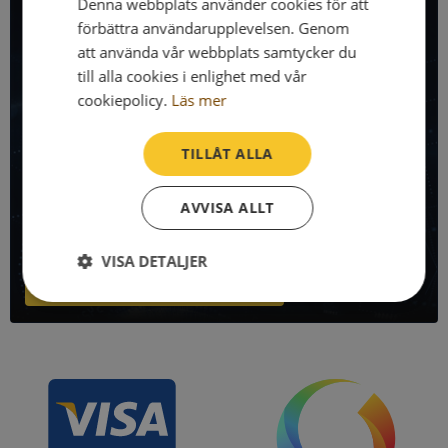
All företagsdata i API
Denna webbplats använder cookies för att
förbättra användarupplevelsen. Genom
att använda vår webbplats samtycker du
Få all denna företagsinformation i Syna API
till alla cookies i enlighet med vår
Syna API är ett blixtsnabbt API där du kan hämta
cookiepolicy.
Läs mer
registrerade företagsuppgifter, betalningsanmärkningar,
skatteuppgifter och mycket mer på alla Sveriges företag
TILLÅT ALLA
och personer.
AVVISA ALLT
Denna sida använder Syna API. Bli kund idag och kom igång
direkt!
VISA DETALJER
Läs mer om Syna API
Strikt
Prestanda
Inriktning
nödvändigt
Funktioner
Oklassificerade