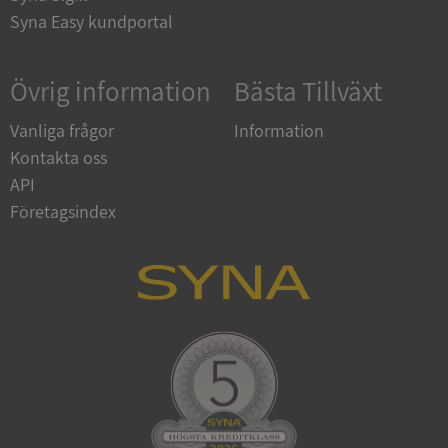
Syna Easy kundportal
ARRAffinity
Session
Microsoft
Corporation
.syna.se
Övrig information
Bästa Tillväxt
Vanliga frågor
Information
Kontakta oss
API
__RequestVerificationToken
Session
Microsoft
Företagsindex
Corporation
upplysningar.syna.se