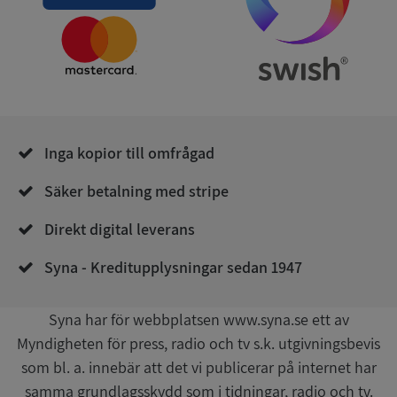
Strikt nödvändigt
Prestanda
Inriktning
Funktioner
Oklassificerade
Strikt nödvändiga kakor tillåter
Inga kopior till omfrågad
kärnwebbplatsfunktioner som användarinloggning
och kontohantering. Webbplatsen kan inte
användas ordentligt utan strikt nödvändiga cookies.
Säker betalning med stripe
Leverantör
/
Namn
Utgån
Direkt digital leverans
Domän
__RequestVerificationToken
Session
Microsoft
Syna - Kreditupplysningar sedan 1947
Corporation
de.syna.se
Syna har för webbplatsen www.syna.se ett av
Myndigheten för press, radio och tv s.k. utgivningsbevis
som bl. a. innebär att det vi publicerar på internet har
samma grundlagsskydd som i tidningar, radio och tv.