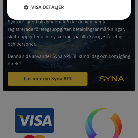
VISA DETALJER
Få all denna företagsinformation i Syna API
Strikt
Prestanda
Inriktning
Syna API är ett blixtsnabbt API där du kan hämta
nödvändigt
registrerade företagsuppgifter, betalningsanmärkningar,
skatteuppgifter och mycket mer på alla Sveriges företag
och personer.
Funktioner
Oklassificerade
Denna sida använder Syna API. Bli kund idag och kom igång
direkt!
Läs mer om Syna API
Strikt nödvändigt
Prestanda
Inriktning
Funktioner
Oklassificerade
Strikt nödvändiga kakor tillåter
kärnwebbplatsfunktioner som användarinloggning
och kontohantering. Webbplatsen kan inte
användas ordentligt utan strikt nödvändiga cookies.
Leverantör
/