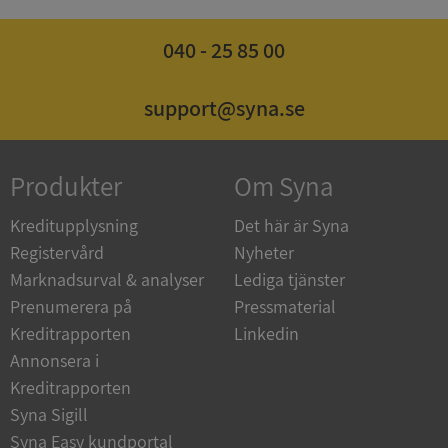
040 - 25 85 00
ASP.NET_SessionId
Session
Microsoft
Corporation
support@syna.se
de.syna.se
Produkter
Om Syna
Kreditupplysning
Det här är Syna
ARRAffinity
Session
Microsoft
Corporation
Registervård
Nyheter
.syna.se
Marknadsurval & analyser
Lediga tjänster
Prenumerera på
Pressmaterial
Kreditrapporten
Linkedin
Annonsera i
Kreditrapporten
Syna Sigill
__RequestVerificationToken
Session
Microsoft
Corporation
Syna Easy kundportal
upplysningar.syna.se