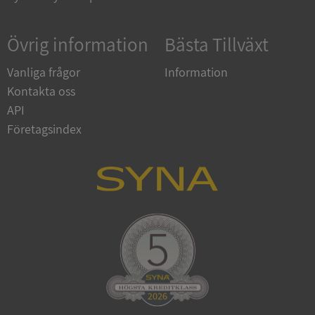
Övrig information
Bästa Tillväxt
Vanliga frågor
Information
Kontakta oss
API
Företagsindex
CookieScriptConsent
1 år 1
CookieScript
månad
.syna.se
_GRECAPTCHA
5 månader
Google LLC
4 veckor
www.google.com