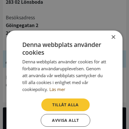
283 02 Lönsboda
Besöksadress
Göingegatan 2
283 72 Lönsboda
×
Denna webbplats använder
cookies
Ledning
Denna webbplats använder cookies för att
förbättra användarupplevelsen. Genom
att använda vår webbplats samtycker du
Innehavare
till alla cookies i enlighet med vår
Örkeneds Församling
cookiepolicy.
Läs mer
TILLÅT ALLA
AVVISA ALLT
All företagsdata i API