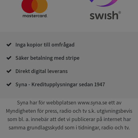
Namn
Utgån
Domän
__RequestVerificationToken
Session
Microsoft
Corporation
de.syna.se
Inga kopior till omfrågad
Säker betalning med stripe
Direkt digital leverans
Syna - Kreditupplysningar sedan 1947
Google
Privacy Policy
VISITOR_PRIVACY_METADATA
5 månader
YouTube
4 veckor
.youtube.com
Syna har för webbplatsen www.syna.se ett av
Myndigheten för press, radio och tv s.k. utgivningsbevis
som bl. a. innebär att det vi publicerar på internet har
samma grundlagsskydd som i tidningar, radio och tv.