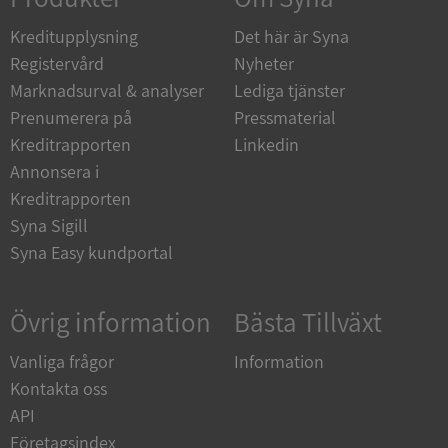
de.syna.se
Kreditupplysning
Det här är Syna
Registervård
Nyheter
Marknadsurval & analyser
Lediga tjänster
Prenumerera på
Pressmaterial
ARRAffinity
Session
Microsoft
Kreditrapporten
Linkedin
Corporation
.syna.se
Annonsera i
Kreditrapporten
Syna Sigill
Syna Easy kundportal
Övrig information
Bästa Tillväxt
__RequestVerificationToken
Session
Microsoft
Corporation
upplysningar.syna.se
Vanliga frågor
Information
Kontakta oss
API
Företagsindex