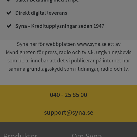
Direkt digital leverans
Syna - Kreditupplysningar sedan 1947
Syna har för webbplatsen www.syna.se ett av
Myndigheten för press, radio och tv s.k. utgivningsbevis
Google
som bl. a. innebär att det vi publicerar på internet har
Privacy Policy
VISITOR_PRIVACY_METADATA
5 månader
YouTube
samma grundlagsskydd som i tidningar, radio och tv.
4 veckor
.youtube.com
040 - 25 85 00
support@syna.se
ASP.NET_SessionId
Session
Microsoft
Produkter
Om Syna
Corporation