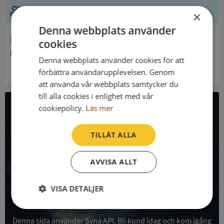
Ledning
×
Denna webbplats använder
Innehavare
cookies
Näsums Församling
Denna webbplats använder cookies för att
förbättra användarupplevelsen. Genom
att använda vår webbplats samtycker du
till alla cookies i enlighet med vår
cookiepolicy.
Läs mer
All företagsdata i API
TILLÅT ALLA
Få all denna företagsinformation i Syna API
AVVISA ALLT
Syna API är ett blixtsnabbt API där du kan hämta
registrerade företagsuppgifter, betalningsanmärkningar,
skatteuppgifter och mycket mer på alla Sveriges företag
VISA DETALJER
och personer.
Strikt
Prestanda
Inriktning
nödvändigt
Denna sida använder Syna API. Bli kund idag och kom igång