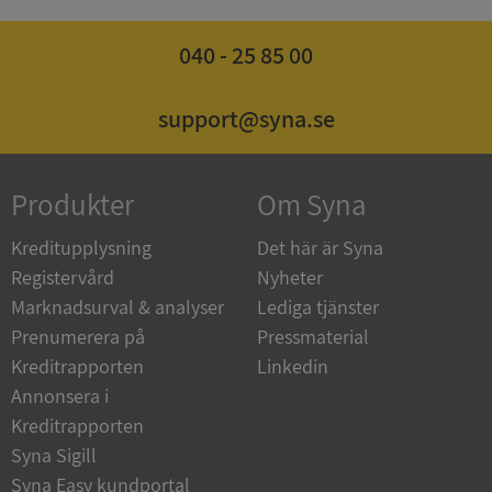
040 - 25 85 00
ASP.NET_SessionId
Session
Microsoft
Corporation
support@syna.se
de.syna.se
Produkter
Om Syna
Kreditupplysning
Det här är Syna
ARRAffinity
Session
Microsoft
Corporation
Registervård
Nyheter
.syna.se
Marknadsurval & analyser
Lediga tjänster
Prenumerera på
Pressmaterial
Kreditrapporten
Linkedin
Annonsera i
Kreditrapporten
Syna Sigill
__RequestVerificationToken
Session
Microsoft
Corporation
Syna Easy kundportal
upplysningar.syna.se