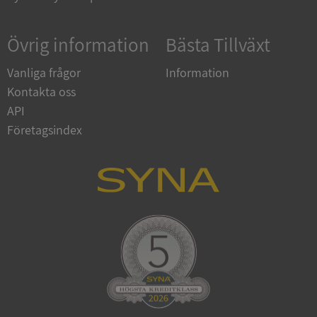
Övrig information
Bästa Tillväxt
Vanliga frågor
Information
Kontakta oss
API
Företagsindex
CookieScriptConsent
1 år 1
CookieScript
månad
.syna.se
_GRECAPTCHA
5 månader
Google LLC
4 veckor
www.google.com