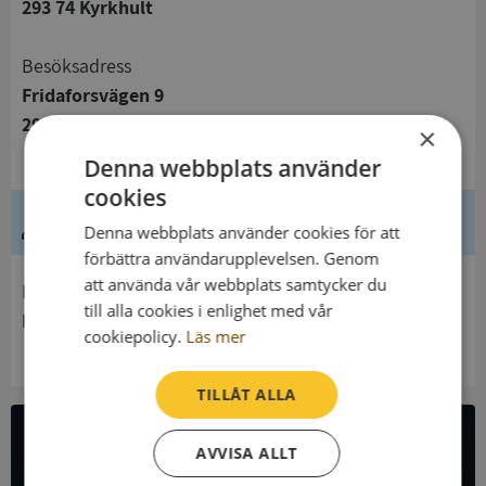
293 74 Kyrkhult
Besöksadress
Fridaforsvägen 9
293 74 Kyrkhult
×
Denna webbplats använder
cookies
Ledning
Denna webbplats använder cookies för att
förbättra användarupplevelsen. Genom
att använda vår webbplats samtycker du
Innehavare
till alla cookies i enlighet med vår
Kyrkhults Församling
cookiepolicy.
Läs mer
TILLÅT ALLA
AVVISA ALLT
All företagsdata i API