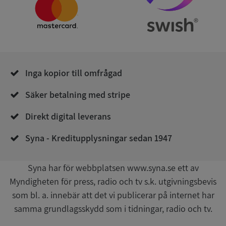
Namn
Utgån
Domän
__RequestVerificationToken
Session
Microsoft
Corporation
de.syna.se
Inga kopior till omfrågad
Säker betalning med stripe
Direkt digital leverans
Syna - Kreditupplysningar sedan 1947
Google
Privacy Policy
VISITOR_PRIVACY_METADATA
5 månader
YouTube
4 veckor
.youtube.com
Syna har för webbplatsen www.syna.se ett av
Myndigheten för press, radio och tv s.k. utgivningsbevis
som bl. a. innebär att det vi publicerar på internet har
samma grundlagsskydd som i tidningar, radio och tv.