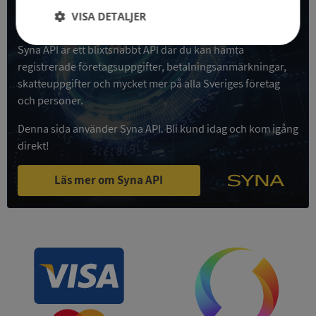
VISA DETALJER
Få all denna företagsinformation i Syna API
Strikt
Prestanda
Inriktning
Syna API är ett blixtsnabbt API där du kan hämta
nödvändigt
registrerade företagsuppgifter, betalningsanmärkningar,
skatteuppgifter och mycket mer på alla Sveriges företag
och personer.
Funktioner
Oklassificerade
Denna sida använder Syna API. Bli kund idag och kom igång
direkt!
Läs mer om Syna API
Strikt nödvändigt
Prestanda
Inriktning
Funktioner
Oklassificerade
Strikt nödvändiga kakor tillåter
kärnwebbplatsfunktioner som användarinloggning
och kontohantering. Webbplatsen kan inte
användas ordentligt utan strikt nödvändiga cookies.
Leverantör
/