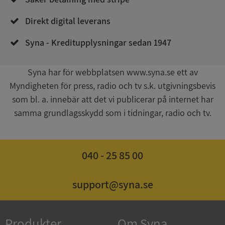
Direkt digital leverans
Syna - Kreditupplysningar sedan 1947
Syna har för webbplatsen www.syna.se ett av
Myndigheten för press, radio och tv s.k. utgivningsbevis
Google
som bl. a. innebär att det vi publicerar på internet har
Privacy Policy
VISITOR_PRIVACY_METADATA
5 månader
YouTube
samma grundlagsskydd som i tidningar, radio och tv.
4 veckor
.youtube.com
040 - 25 85 00
support@syna.se
ASP.NET_SessionId
Session
Microsoft
Produkter
Om Syna
Corporation