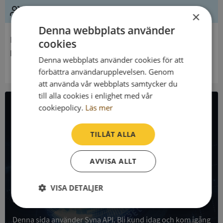
Ledning
×
Denna webbplats använder
Innehavare
cookies
Långasjö Församling
Denna webbplats använder cookies för att
förbättra användarupplevelsen. Genom
att använda vår webbplats samtycker du
till alla cookies i enlighet med vår
cookiepolicy.
Läs mer
All företagsdata i API
TILLÅT ALLA
Få all denna företagsinformation i Syna API
AVVISA ALLT
Syna API är ett blixtsnabbt API där du kan hämta
registrerade företagsuppgifter, betalningsanmärkningar,
skatteuppgifter och mycket mer på alla Sveriges företag
VISA DETALJER
och personer.
Strikt
Prestanda
Inriktning
nödvändigt
Denna sida använder Syna API. Bli kund idag och kom igång