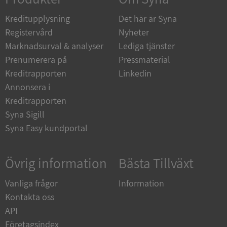
de.syna.se
Kreditupplysning
Det här är Syna
Registervård
Nyheter
Marknadsurval & analyser
Lediga tjänster
Prenumerera på
Pressmaterial
ARRAffinity
Session
Microsoft
Kreditrapporten
Linkedin
Corporation
.syna.se
Annonsera i
Kreditrapporten
Syna Sigill
Syna Easy kundportal
Övrig information
Bästa Tillväxt
__RequestVerificationToken
Session
Microsoft
Corporation
upplysningar.syna.se
Vanliga frågor
Information
Kontakta oss
API
Företagsindex