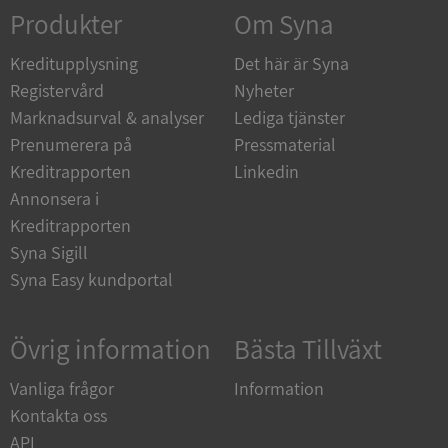
Corporation
Produkter
Om Syna
de.syna.se
Kreditupplysning
Det här är Syna
Registervård
Nyheter
Marknadsurval & analyser
Lediga tjänster
Prenumerera på
Pressmaterial
ARRAffinity
Session
Microsoft
Corporation
Kreditrapporten
Linkedin
.syna.se
Annonsera i
Kreditrapporten
Syna Sigill
Syna Easy kundportal
__RequestVerificationToken
Session
Microsoft
Övrig information
Bästa Tillväxt
Corporation
upplysningar.syna.se
Vanliga frågor
Information
Kontakta oss
API