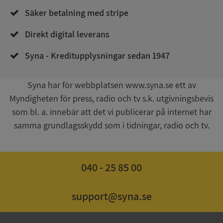
de.syna.se
Säker betalning med stripe
Direkt digital leverans
Syna - Kreditupplysningar sedan 1947
Syna har för webbplatsen www.syna.se ett av
Myndigheten för press, radio och tv s.k. utgivningsbevis
Google
Privacy Policy
som bl. a. innebär att det vi publicerar på internet har
VISITOR_PRIVACY_METADATA
5 månader
YouTube
4 veckor
.youtube.com
samma grundlagsskydd som i tidningar, radio och tv.
040 - 25 85 00
support@syna.se
ASP.NET_SessionId
Session
Microsoft