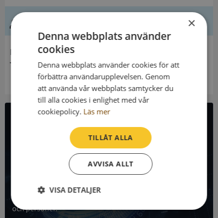
Ledning
×
Denna webbplats använder
cookies
Innehavare
Torslunda Församling
Denna webbplats använder cookies för att
förbättra användarupplevelsen. Genom
att använda vår webbplats samtycker du
till alla cookies i enlighet med vår
cookiepolicy.
Läs mer
All företagsdata i API
TILLÅT ALLA
Få all denna företagsinformation i Syna API
AVVISA ALLT
Syna API är ett blixtsnabbt API där du kan hämta
registrerade företagsuppgifter, betalningsanmärkningar,
VISA DETALJER
skatteuppgifter och mycket mer på alla Sveriges företag
och personer.
Strikt
Prestanda
Inriktning