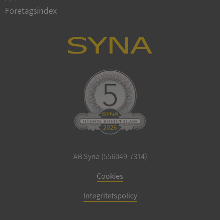
Företagsindex
CookieScriptConsent
1 år 1
CookieScript
månad
.syna.se
_GRECAPTCHA
5 månader
Google LLC
4 veckor
www.google.com
AB Syna (556049-7314)
Cookies
ASP.NET_SessionId
Session
Microsoft
Corporation
Integritetspolicy
en.syna.se