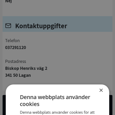
Nej
Kontaktuppgifter
telefon
037291120
Postadress
Biskop Henriks väg 2
341 50 Lagan
×
Denna webbplats använder
cookies
All företagsdata i API
Denna webbplats använder cookies för att