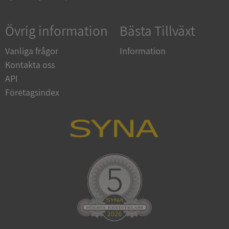
ARRAffinity
Session
Microsoft
Corporation
.syna.se
Övrig information
Bästa Tillväxt
Vanliga frågor
Information
Kontakta oss
API
Företagsindex
__RequestVerificationToken
Session
Microsoft
Corporation
upplysningar.syna.se
CookieScriptConsent
1 år 1
CookieScript