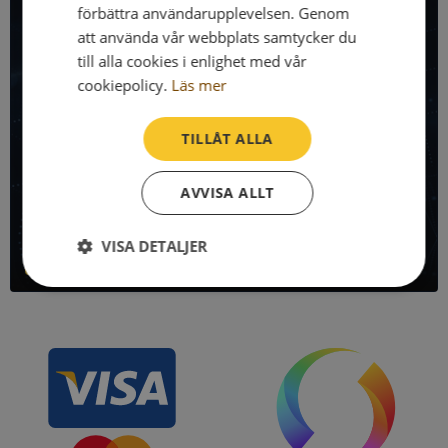
förbättra användarupplevelsen. Genom
Få all denna företagsinformation i Syna API
att använda vår webbplats samtycker du
till alla cookies i enlighet med vår
Syna API är ett blixtsnabbt API där du kan hämta
cookiepolicy.
Läs mer
registrerade företagsuppgifter, betalningsanmärkningar,
skatteuppgifter och mycket mer på alla Sveriges företag
och personer.
TILLÅT ALLA
Denna sida använder Syna API. Bli kund idag och kom igång
AVVISA ALLT
direkt!
VISA DETALJER
Läs mer om Syna API
Strikt
Prestanda
Inriktning
nödvändigt
Funktioner
Oklassificerade