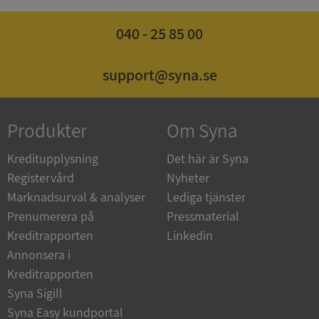
040 - 25 85 00
Google
Privacy Policy
VISITOR_PRIVACY_METADATA
5 månader
YouTube
support@syna.se
4 veckor
.youtube.com
Produkter
Om Syna
Kreditupplysning
Det här är Syna
Registervård
Nyheter
Marknadsurval & analyser
Lediga tjänster
ASP.NET_SessionId
Session
Microsoft
Prenumerera på
Pressmaterial
Corporation
de.syna.se
Kreditrapporten
Linkedin
Annonsera i
Kreditrapporten
Syna Sigill
Syna Easy kundportal