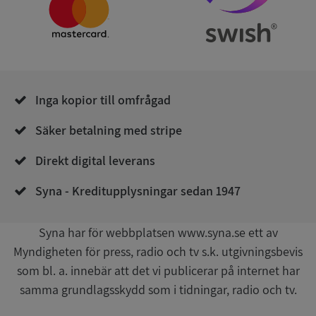
Strikt nödvändigt
Prestanda
Inriktning
Funktioner
Oklassificerade
Inga kopior till omfrågad
Strikt nödvändiga kakor tillåter
kärnwebbplatsfunktioner som användarinloggning
och kontohantering. Webbplatsen kan inte
Säker betalning med stripe
användas ordentligt utan strikt nödvändiga cookies.
Leverantör
/
Direkt digital leverans
Namn
Utgån
Domän
Syna - Kreditupplysningar sedan 1947
__RequestVerificationToken
Session
Microsoft
Corporation
de.syna.se
Syna har för webbplatsen www.syna.se ett av
Myndigheten för press, radio och tv s.k. utgivningsbevis
som bl. a. innebär att det vi publicerar på internet har
samma grundlagsskydd som i tidningar, radio och tv.