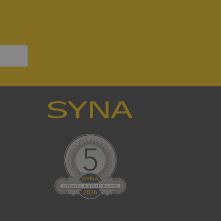
ck och utför
en använder
 som
han besökte
om ställs av
P.NET MVC-teknik.
hörig publicering
 som förfalskning
ller ingen
rstörs när
som värdplattform
g, säkerställer
n en besökares
ma server i
ck och utför
en använder
 som
han besökte
eskrivning