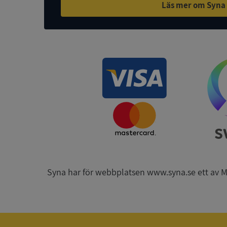
Läs mer om Syna
ASP.NET_SessionId
ARRAffinity
__RequestVerificat
Syna har för webbplatsen www.syna.se ett av Mynd
CookieScriptConse
_GRECAPTCHA