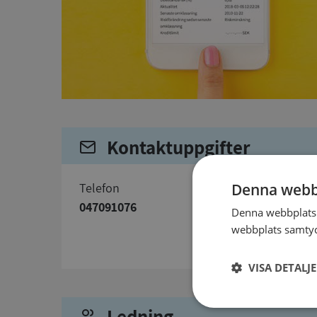
Kontaktuppgifter
telefon
Denna webb
047091076
Denna webbplats 
webbplats samtyck
VISA DETALJ
Ledning
Strikt