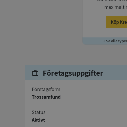
maximalt 
Köp Kre
+ Se alla type
Företagsuppgifter
företagsform
Trossamfund
status
Aktivt