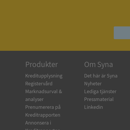
ASP.NET_SessionId
__RequestVerificat
Produkter
Om Syna
ARRAffinitySameSit
Kreditupplysning
Det här är Syna
Registervård
Nyheter
ASP.NET_SessionId
Marknadsurval &
Lediga tjänster
analyser
Pressmaterial
Prenumerera på
Linkedin
Kreditrapporten
Namn
Annonsera i