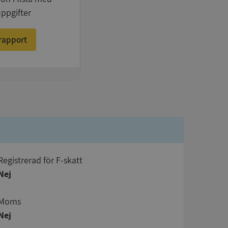
uppgifter
rapport
registrerad för F-skatt
Nej
Moms
Nej