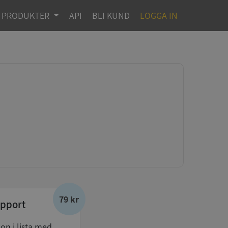
PRODUKTER
API
BLI KUND
LOGGA IN
79 kr
pport
don i lista med