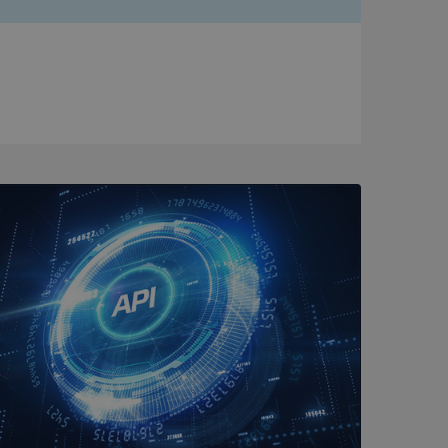
bbplatsen kan inte
om ställs av
P.NET MVC-teknik.
hörig publicering
 som förfalskning
ller ingen
rstörs när
a användarens
s interaktion med
ifter om besökarens
 och inställningar,