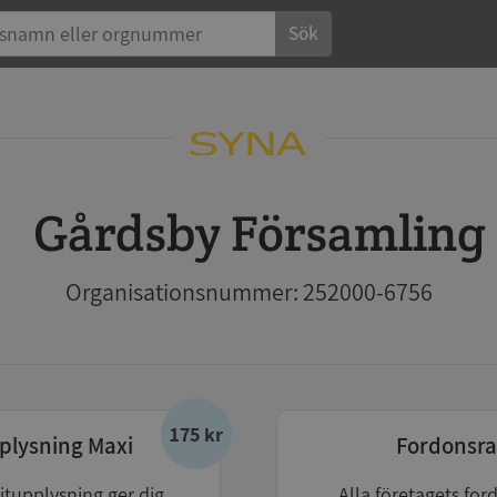
Sök
Gårdsby Församling
Organisationsnummer: 252000-6756
175 kr
plysning Maxi
Fordonsra
itupplysning ger dig
Alla företagets for