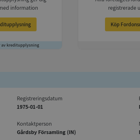
med information
registrerade 
ditupplysning
Köp Fordons
r av kreditupplysning
+
registreringsdatum
1975-01-01
Kontaktperson
Gårdsby Församling (IN)