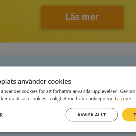
Postadress
plats använder cookies
Box 307
använder cookies för att förbättra användarupplevelsen. Genom 
351 05 Växjö
er du till alla cookies i enlighet med vår cookiepolicy.
Läs mer
ER
AVVISA ALLT
T
Prestanda
Inriktning
Funktioner