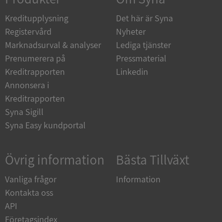
de.syna.se
Kreditupplysning
Det här är Syna
Registervård
Nyheter
Marknadsurval & analyser
Lediga tjänster
Prenumerera på
Pressmaterial
ARRAffinity
Session
Microsoft
Kreditrapporten
Linkedin
Corporation
.syna.se
Annonsera i
Kreditrapporten
Syna Sigill
Syna Easy kundportal
Övrig information
Bästa Tillväxt
__RequestVerificationToken
Session
Microsoft
Corporation
upplysningar.syna.se
Vanliga frågor
Information
Kontakta oss
API
Företagsindex