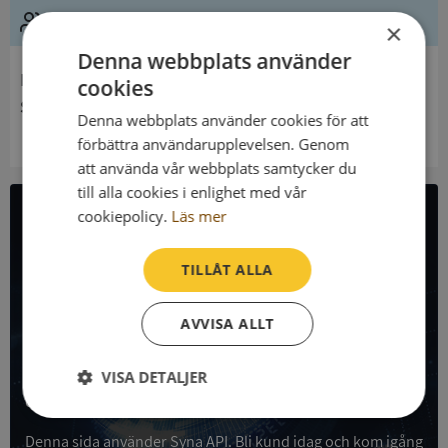
Ledning
×
Denna webbplats använder
Innehavare
cookies
Södra Sandsjö Församling
Denna webbplats använder cookies för att
förbättra användarupplevelsen. Genom
att använda vår webbplats samtycker du
till alla cookies i enlighet med vår
cookiepolicy.
Läs mer
All företagsdata i API
TILLÅT ALLA
Få all denna företagsinformation i Syna API
AVVISA ALLT
Syna API är ett blixtsnabbt API där du kan hämta
registrerade företagsuppgifter, betalningsanmärkningar,
skatteuppgifter och mycket mer på alla Sveriges företag
VISA DETALJER
och personer.
Strikt
Prestanda
Inriktning
nödvändigt
Denna sida använder Syna API. Bli kund idag och kom igång