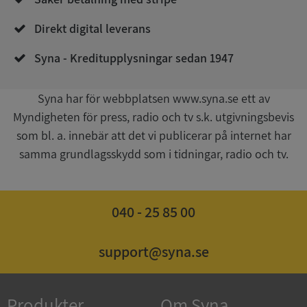
Direkt digital leverans
Syna - Kreditupplysningar sedan 1947
Syna har för webbplatsen www.syna.se ett av
Myndigheten för press, radio och tv s.k. utgivningsbevis
Google
som bl. a. innebär att det vi publicerar på internet har
Privacy Policy
VISITOR_PRIVACY_METADATA
5 månader
YouTube
samma grundlagsskydd som i tidningar, radio och tv.
4 veckor
.youtube.com
040 - 25 85 00
support@syna.se
ASP.NET_SessionId
Session
Microsoft
Produkter
Om Syna
Corporation