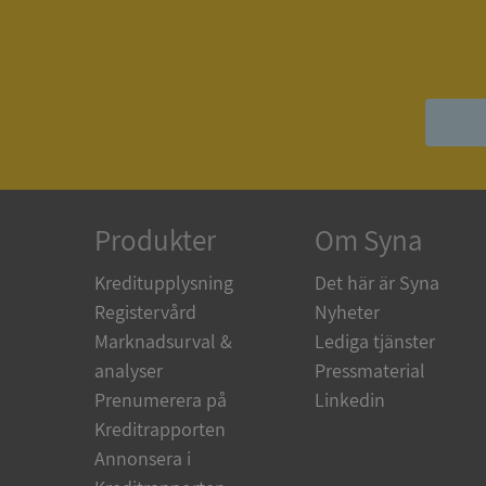
ASP.NET_SessionId
__RequestVerificat
Produkter
Om Syna
ARRAffinitySameSit
Kreditupplysning
Det här är Syna
Registervård
Nyheter
ASP.NET_SessionId
Marknadsurval &
Lediga tjänster
analyser
Pressmaterial
Prenumerera på
Linkedin
Kreditrapporten
Namn
Annonsera i