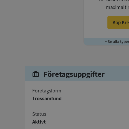
maximalt 
Köp Kre
+ Se alla type
Företagsuppgifter
företagsform
Trossamfund
status
Aktivt