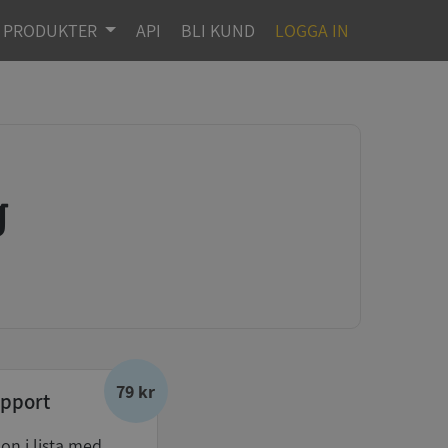
PRODUKTER
API
BLI KUND
LOGGA IN
g
79 kr
pport
don i lista med