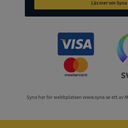
Läs mer om Syna
ASP.NET_SessionId
ARRAffinity
__RequestVerificat
Syna har för webbplatsen www.syna.se ett av Mynd
CookieScriptConse
_GRECAPTCHA