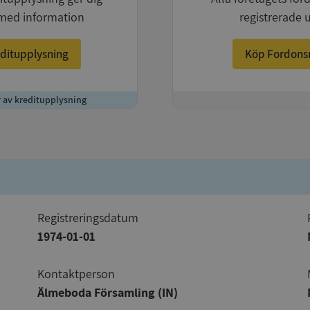
med information
registrerade 
ditupplysning
Köp Fordons
r av kreditupplysning
+
registreringsdatum
1974-01-01
Kontaktperson
Älmeboda Församling (IN)