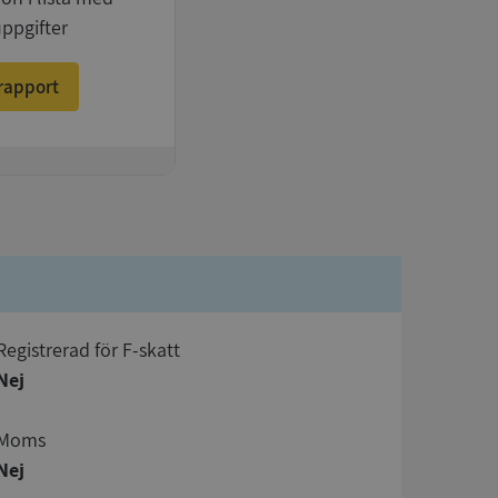
uppgifter
rapport
registrerad för F-skatt
Nej
Moms
Nej