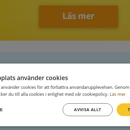
Postadress
plats använder cookies
Kyrkogatan 1
använder cookies för att förbättra användarupplevelsen. Genom 
362 30 Tingsryd
er du till alla cookies i enlighet med vår cookiepolicy.
Läs mer
ER
AVVISA ALLT
T
Prestanda
Inriktning
Funktioner