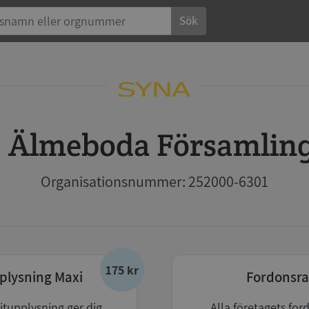
Sök
Älmeboda Församlin
Organisationsnummer: 252000-6301
175 kr
plysning Maxi
Fordonsra
itupplysning ger dig
Alla företagets for