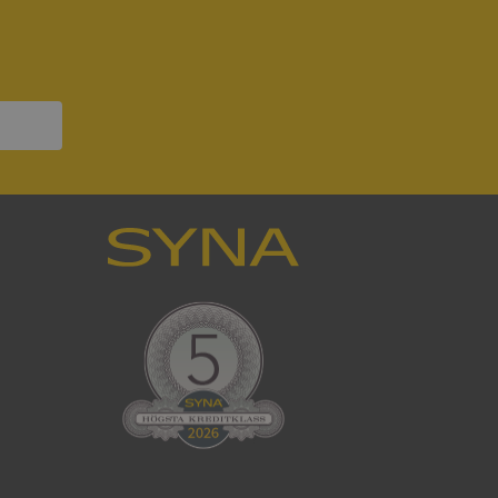
ck och utför
en använder
 som
han besökte
om ställs av
P.NET MVC-teknik.
hörig publicering
 som förfalskning
ller ingen
rstörs när
som värdplattform
g, säkerställer
n en besökares
ma server i
ck och utför
en använder
 som
han besökte
eskrivning