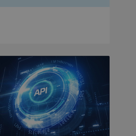
bbplatsen kan inte
om ställs av
P.NET MVC-teknik.
hörig publicering
 som förfalskning
ller ingen
rstörs när
a användarens
s interaktion med
ifter om besökarens
 och inställningar,