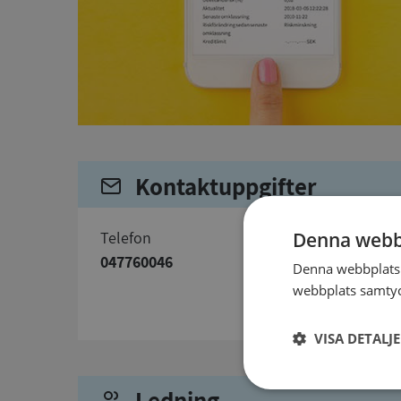
Kontaktuppgifter
telefon
Denna webb
047760046
Denna webbplats 
webbplats samtyck
VISA DETALJ
Ledning
Strikt