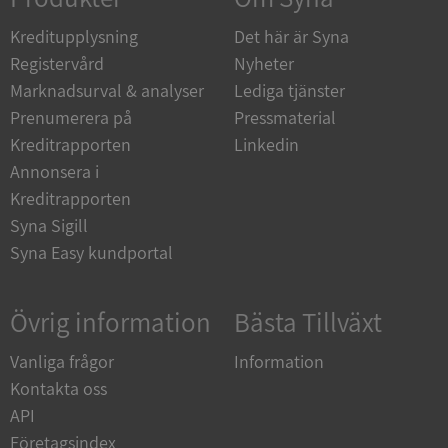
de.syna.se
Kreditupplysning
Det här är Syna
Registervård
Nyheter
Marknadsurval & analyser
Lediga tjänster
Prenumerera på
Pressmaterial
ARRAffinity
Session
Microsoft
Kreditrapporten
Linkedin
Corporation
.syna.se
Annonsera i
Kreditrapporten
Syna Sigill
Syna Easy kundportal
Övrig information
Bästa Tillväxt
__RequestVerificationToken
Session
Microsoft
Corporation
upplysningar.syna.se
Vanliga frågor
Information
Kontakta oss
API
Företagsindex