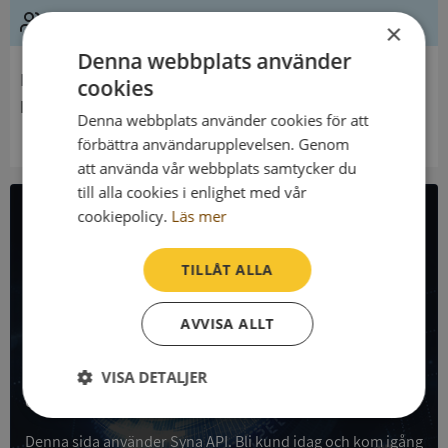
Ledning
×
Denna webbplats använder
Innehavare
cookies
Norra Sandsjö Församling
Denna webbplats använder cookies för att
förbättra användarupplevelsen. Genom
att använda vår webbplats samtycker du
till alla cookies i enlighet med vår
cookiepolicy.
Läs mer
All företagsdata i API
TILLÅT ALLA
Få all denna företagsinformation i Syna API
AVVISA ALLT
Syna API är ett blixtsnabbt API där du kan hämta
registrerade företagsuppgifter, betalningsanmärkningar,
skatteuppgifter och mycket mer på alla Sveriges företag
VISA DETALJER
och personer.
Strikt
Prestanda
Inriktning
nödvändigt
Denna sida använder Syna API. Bli kund idag och kom igång