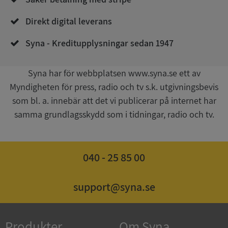
Direkt digital leverans
Syna - Kreditupplysningar sedan 1947
Syna har för webbplatsen www.syna.se ett av
Myndigheten för press, radio och tv s.k. utgivningsbevis
Google
som bl. a. innebär att det vi publicerar på internet har
Privacy Policy
VISITOR_PRIVACY_METADATA
5 månader
YouTube
samma grundlagsskydd som i tidningar, radio och tv.
4 veckor
.youtube.com
040 - 25 85 00
support@syna.se
ASP.NET_SessionId
Session
Microsoft
Produkter
Om Syna
Corporation