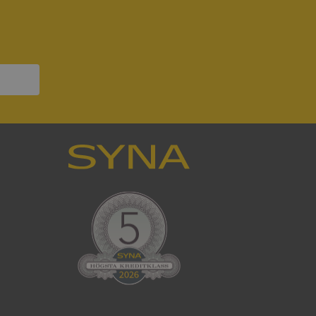
ck och utför
en använder
 som
han besökte
om ställs av
P.NET MVC-teknik.
hörig publicering
 som förfalskning
ller ingen
rstörs när
som värdplattform
g, säkerställer
n en besökares
ma server i
ck och utför
en använder
 som
han besökte
eskrivning