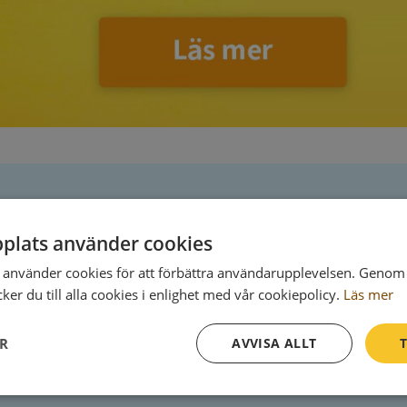
Postadress
plats använder cookies
Skogslyckegatan 3
använder cookies för att förbättra användarupplevelsen. Genom 
587 27 Linköping
er du till alla cookies i enlighet med vår cookiepolicy.
Läs mer
ER
AVVISA ALLT
T
Prestanda
Inriktning
Funktioner