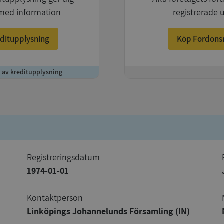
med information
registrerade 
ditupplysning
Köp Fordons
r av kreditupplysning
+
registreringsdatum
1974-01-01
Kontaktperson
Linköpings Johannelunds Församling (IN)