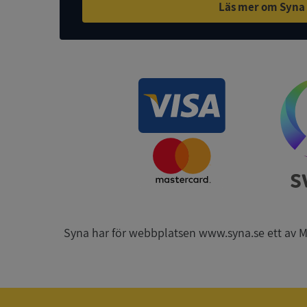
Läs mer om Syna
ASP.NET_SessionId
ARRAffinity
__RequestVerificat
Syna har för webbplatsen www.syna.se ett av Mynd
CookieScriptConse
_GRECAPTCHA