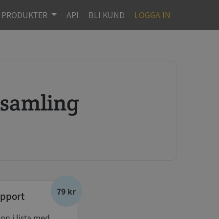
PRODUKTER
API
BLI KUND
LOGGA IN
rsamling
79 kr
pport
don i lista med