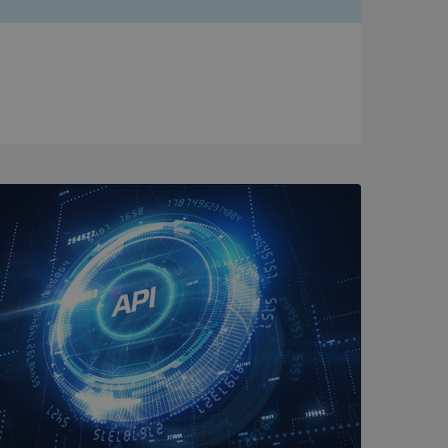
bbplatsen kan inte
om ställs av
P.NET MVC-teknik.
hörig publicering
 som förfalskning
ller ingen
rstörs när
a användarens
s interaktion med
ifter om besökarens
 och inställningar,