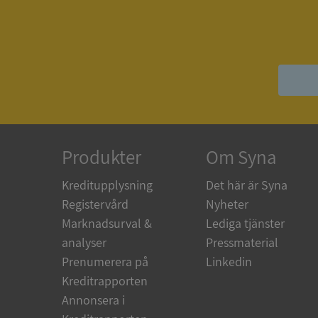
ASP.NET_SessionId
__RequestVerificat
Produkter
Om Syna
ARRAffinitySameSit
Kreditupplysning
Det här är Syna
Registervård
Nyheter
ASP.NET_SessionId
Marknadsurval &
Lediga tjänster
analyser
Pressmaterial
Prenumerera på
Linkedin
Kreditrapporten
Namn
Annonsera i