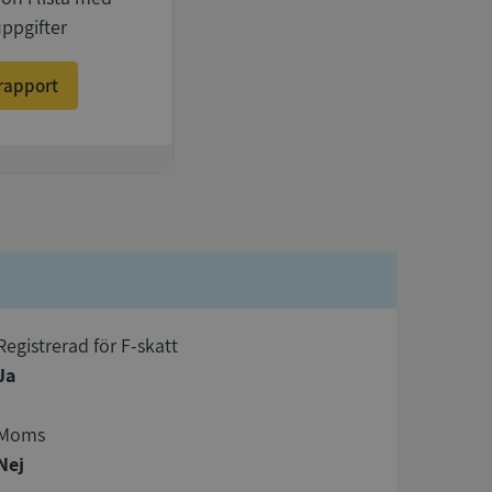
uppgifter
rapport
registrerad för F-skatt
Ja
Moms
Nej