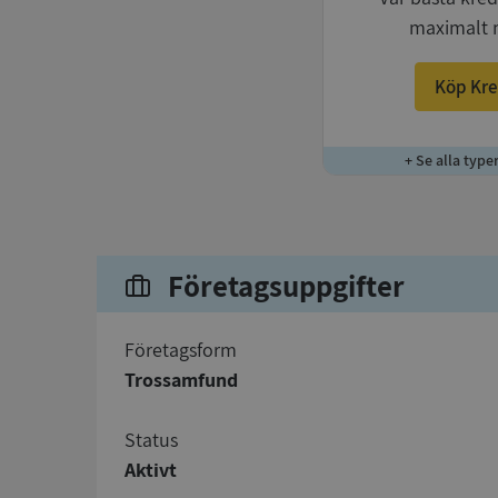
maximalt 
Köp Kre
+ Se alla type
Företagsuppgifter
företagsform
Trossamfund
status
Aktivt