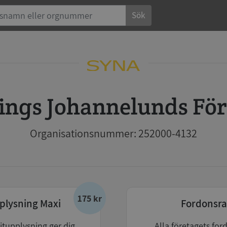
Sök
pings Johannelunds Fö
Organisationsnummer: 252000-4132
175 kr
plysning Maxi
Fordonsra
itupplysning ger dig
Alla företagets for