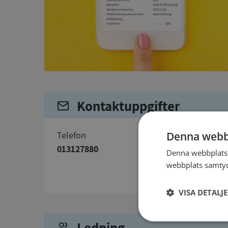
Kontaktuppgifter
telefon
Denna webb
013127880
Denna webbplats 
webbplats samtyck
VISA DETALJ
Ledning
Strikt