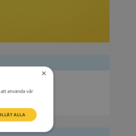
×
Besöksadress
Skogslyckegatan 3
att använda vår
587 27 Linköping
ILLÅT ALLA
Oklassificerade