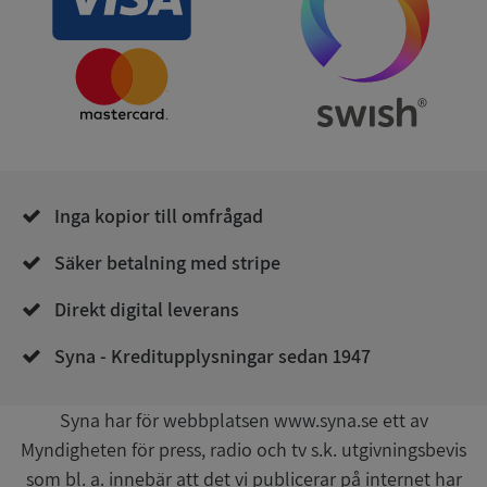
Leverantör
/
Namn
Utgån
Domän
__RequestVerificationToken
Session
Microsoft
Corporation
de.syna.se
Inga kopior till omfrågad
Säker betalning med stripe
Direkt digital leverans
Google
Syna - Kreditupplysningar sedan 1947
Privacy Policy
VISITOR_PRIVACY_METADATA
5 månader
YouTube
4 veckor
.youtube.com
Syna har för webbplatsen www.syna.se ett av
Myndigheten för press, radio och tv s.k. utgivningsbevis
som bl. a. innebär att det vi publicerar på internet har