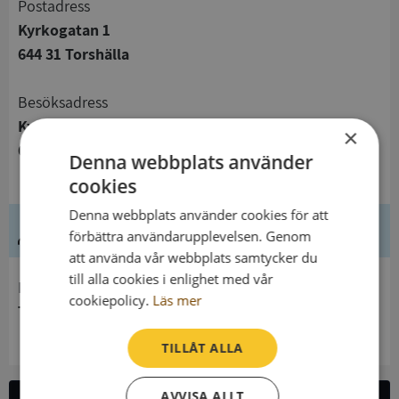
Postadress
Kyrkogatan 1
644 31 Torshälla
Besöksadress
Kyrkogatan 1
×
644 31 Torshälla
Denna webbplats använder
cookies
Denna webbplats använder cookies för att
Ledning
förbättra användarupplevelsen. Genom
att använda vår webbplats samtycker du
till alla cookies i enlighet med vår
Innehavare
cookiepolicy.
Läs mer
Torshälla Församling
TILLÅT ALLA
AVVISA ALLT