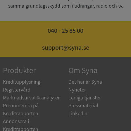
samma grundlagsskydd som i tidningar, radio och tv.
040 - 25 85 00
ASP.NET_SessionId
Session
Microsoft
Corporation
de.syna.se
support@syna.se
Produkter
Om Syna
ARRAffinity
Session
Microsoft
Corporation
Kreditupplysning
Det här är Syna
.syna.se
Registervård
Nyheter
Marknadsurval & analyser
Lediga tjänster
Prenumerera på
Pressmaterial
Kreditrapporten
Linkedin
Annonsera i
Kreditrapporten
__RequestVerificationToken
Session
Microsoft