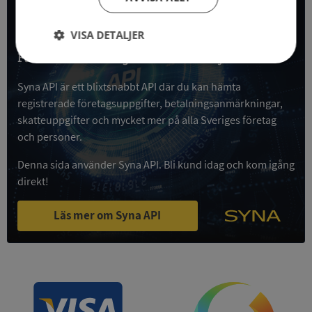
All företagsdata i API
VISA DETALJER
Få all denna företagsinformation i Syna API
Strikt
Prestanda
Inriktning
nödvändigt
Syna API är ett blixtsnabbt API där du kan hämta
registrerade företagsuppgifter, betalningsanmärkningar,
skatteuppgifter och mycket mer på alla Sveriges företag
Funktioner
Oklassificerade
och personer.
Denna sida använder Syna API. Bli kund idag och kom igång
direkt!
Läs mer om Syna API
Strikt nödvändigt
Prestanda
Inriktning
Funktioner
Oklassificerade
Strikt nödvändiga kakor tillåter
kärnwebbplatsfunktioner som användarinloggning
och kontohantering. Webbplatsen kan inte
användas ordentligt utan strikt nödvändiga cookies.