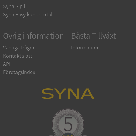
Corporation
Syna Sigill
upplysningar.syna.se
Syna Easy kundportal
Övrig information
Bästa Tillväxt
Vanliga frågor
Information
Kontakta oss
API
Företagsindex
CookieScriptConsent
1 år 1
CookieScript
månad
.syna.se
_GRECAPTCHA
5 månader
Google LLC
4 veckor
www.google.com