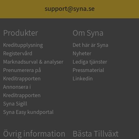
support@syna.se
ASP.NET_SessionId
Session
Microsoft
Corporation
de.syna.se
Produkter
Om Syna
Kreditupplysning
Det här är Syna
Registervård
Nyheter
ARRAffinity
Session
Microsoft
Marknadsurval & analyser
Lediga tjänster
Corporation
.syna.se
Prenumerera på
Pressmaterial
Kreditrapporten
Linkedin
Annonsera i
Kreditrapporten
Syna Sigill
Syna Easy kundportal
__RequestVerificationToken
Session
Microsoft
Corporation
upplysningar.syna.se
Övrig information
Bästa Tillväxt