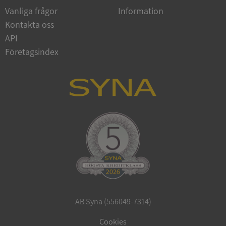
Vanliga frågor
Information
Kontakta oss
API
Företagsindex
CookieScriptConsent
1 år 1
CookieScript
månad
.syna.se
_GRECAPTCHA
5 månader
Google LLC
4 veckor
www.google.com
AB Syna (556049-7314)
ASP.NET_SessionId
Session
Microsoft
Corporation
Cookies
en.syna.se