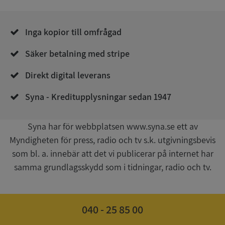
__RequestVerificationToken
Session
Microsoft
Corporation
de.syna.se
Inga kopior till omfrågad
Säker betalning med stripe
Direkt digital leverans
Syna - Kreditupplysningar sedan 1947
Google
Syna har för webbplatsen www.syna.se ett av
Privacy Policy
VISITOR_PRIVACY_METADATA
5 månader
YouTube
Myndigheten för press, radio och tv s.k. utgivningsbevis
4 veckor
.youtube.com
som bl. a. innebär att det vi publicerar på internet har
samma grundlagsskydd som i tidningar, radio och tv.
040 - 25 85 00