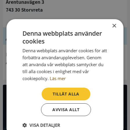
Ärentunavägen 3
743 30 Storvreta
×
Denna webbplats använder
Ledning
cookies
Denna webbplats använder cookies för att
Innehavare
förbättra användarupplevelsen. Genom
Ärentuna Församling
att använda vår webbplats samtycker du
till alla cookies i enlighet med vår
cookiepolicy.
Läs mer
TILLÅT ALLA
All företagsdata i API
AVVISA ALLT
Få all denna företagsinformation i Syna API
VISA DETALJER
Syna API är ett blixtsnabbt API där du kan hämta