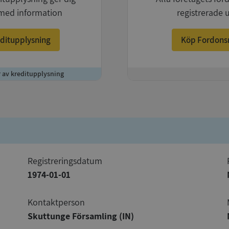
med information
registrerade 
ditupplysning
Köp Fordons
r av kreditupplysning
+
registreringsdatum
1974-01-01
Kontaktperson
Skuttunge Församling (IN)