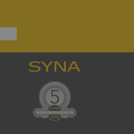
ck och utför
en använder
 som
han besökte
om ställs av
P.NET MVC-teknik.
hörig publicering
 som förfalskning
ller ingen
rstörs när
som värdplattform
g, säkerställer
n en besökares
ma server i
ck och utför
en använder
 som
han besökte
eskrivning