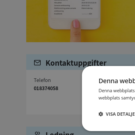
Kontaktuppgifter
telefon
Denna webb
018374058
Denna webbplats 
webbplats samtyck
VISA DETALJ
Ledning
Strikt