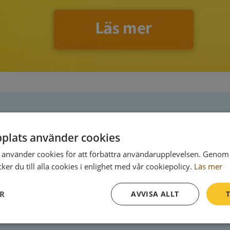
Postadress
plats använder cookies
Nybyvägen 2
använder cookies för att förbättra användarupplevelsen. Genom 
743 63 Björklinge
er du till alla cookies i enlighet med vår cookiepolicy.
Läs mer
ER
AVVISA ALLT
T
Prestanda
Inriktning
Funktioner