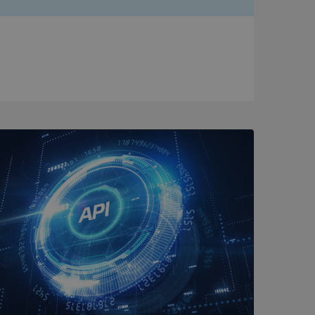
bbplatsen kan inte
om ställs av
P.NET MVC-teknik.
hörig publicering
 som förfalskning
ller ingen
rstörs när
a användarens
s interaktion med
ifter om besökarens
 och inställningar,