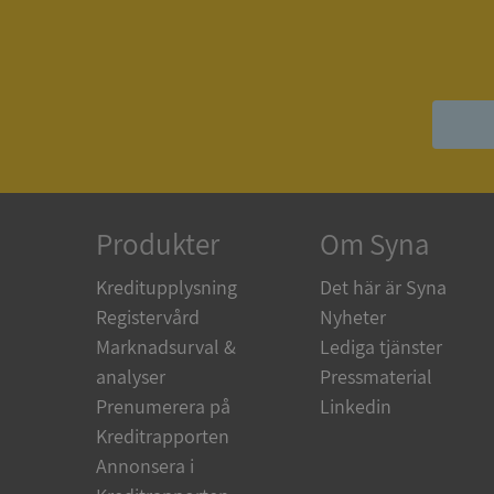
ASP.NET_SessionId
__RequestVerificat
Produkter
Om Syna
ARRAffinitySameSit
Kreditupplysning
Det här är Syna
Registervård
Nyheter
ASP.NET_SessionId
Marknadsurval &
Lediga tjänster
analyser
Pressmaterial
Prenumerera på
Linkedin
Kreditrapporten
Namn
Annonsera i