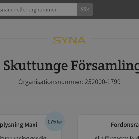
Sök
Skuttunge Församlin
Organisationsnummer: 252000-1799
175 kr
plysning Maxi
Fordonsra
itupplysning ger dig
Alla företagets for