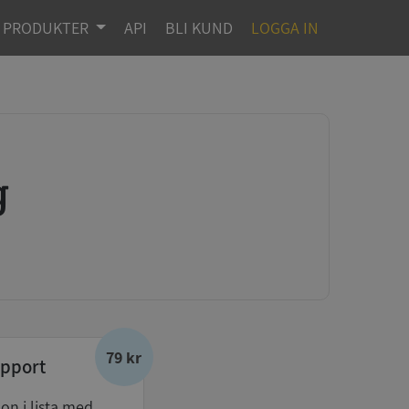
PRODUKTER
API
BLI KUND
LOGGA IN
g
79 kr
pport
don i lista med