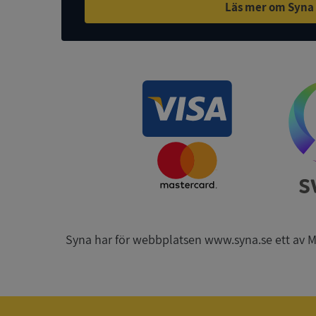
Läs mer om Syna
ASP.NET_SessionId
ARRAffinity
__RequestVerificat
Syna har för webbplatsen www.syna.se ett av Mynd
CookieScriptConse
_GRECAPTCHA