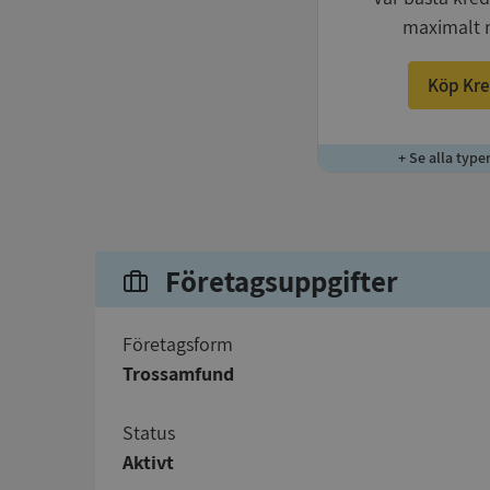
maximalt 
Köp Kre
+ Se alla type
Företagsuppgifter
företagsform
Trossamfund
status
Aktivt