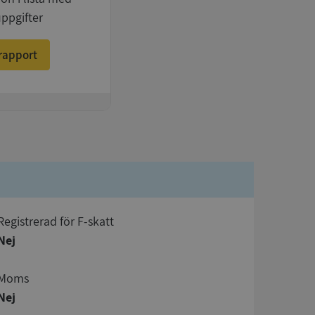
uppgifter
rapport
registrerad för F-skatt
Nej
Moms
Nej