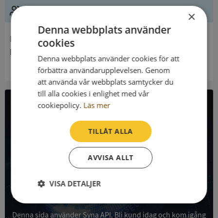
Ledning
×
Denna webbplats använder
Innehavare
cookies
Hagby Församling
Denna webbplats använder cookies för att
förbättra användarupplevelsen. Genom
att använda vår webbplats samtycker du
till alla cookies i enlighet med vår
cookiepolicy.
Läs mer
All företagsdata i API
TILLÅT ALLA
Få all denna företagsinformation i Syna API
AVVISA ALLT
Syna API är ett blixtsnabbt API där du kan hämta
registrerade företagsuppgifter, betalningsanmärkningar,
skatteuppgifter och mycket mer på alla Sveriges företag
VISA DETALJER
och personer.
Strikt
Prestanda
Inriktning
nödvändigt
Denna sida använder Syna API. Bli kund idag och kom igång