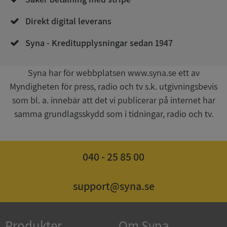
Direkt digital leverans
Syna - Kreditupplysningar sedan 1947
Syna har för webbplatsen www.syna.se ett av
Myndigheten för press, radio och tv s.k. utgivningsbevis
Google
som bl. a. innebär att det vi publicerar på internet har
Privacy Policy
VISITOR_PRIVACY_METADATA
5 månader
YouTube
samma grundlagsskydd som i tidningar, radio och tv.
4 veckor
.youtube.com
040 - 25 85 00
support@syna.se
ASP.NET_SessionId
Session
Microsoft
Produkter
Om Syna
Corporation