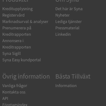
de.syna.se
Kreditupplysning
Det här är Syna
Registervård
Nyheter
Marknadsurval & analyser
Lediga tjänster
Prenumerera på
Pressmaterial
ARRAffinity
Session
Microsoft
Kreditrapporten
Linkedin
Corporation
.syna.se
Annonsera i
Kreditrapporten
Syna Sigill
Syna Easy kundportal
Övrig information
Bästa Tillväxt
__RequestVerificationToken
Session
Microsoft
Corporation
upplysningar.syna.se
Vanliga frågor
Information
Kontakta oss
API
Företagsindex