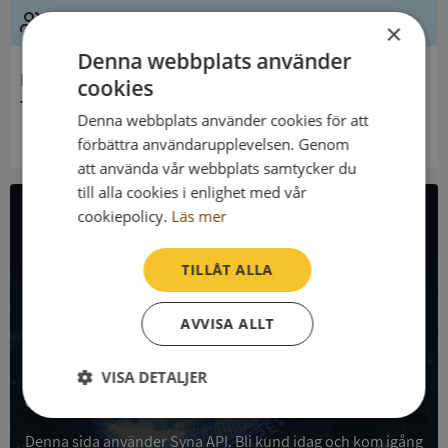
Ledning
×
Denna webbplats använder
Innehavare
cookies
Tolfta Församling
Denna webbplats använder cookies för att
förbättra användarupplevelsen. Genom
att använda vår webbplats samtycker du
till alla cookies i enlighet med vår
cookiepolicy.
Läs mer
All företagsdata i API
TILLÅT ALLA
Få all denna företagsinformation i Syna API
AVVISA ALLT
Syna API är ett blixtsnabbt API där du kan hämta
registrerade företagsuppgifter, betalningsanmärkningar,
skatteuppgifter och mycket mer på alla Sveriges företag
VISA DETALJER
och personer.
Strikt
Prestanda
Inriktning
nödvändigt
Denna sida använder Syna API. Bli kund idag och kom igång