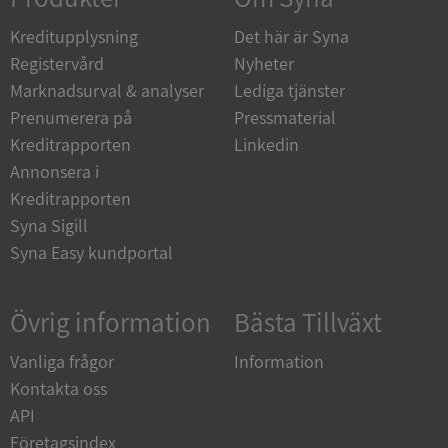
de.syna.se
Kreditupplysning
Det här är Syna
Registervård
Nyheter
Marknadsurval & analyser
Lediga tjänster
Prenumerera på
Pressmaterial
ARRAffinity
Session
Microsoft
Kreditrapporten
Linkedin
Corporation
.syna.se
Annonsera i
Kreditrapporten
Syna Sigill
Syna Easy kundportal
Övrig information
Bästa Tillväxt
__RequestVerificationToken
Session
Microsoft
Corporation
upplysningar.syna.se
Vanliga frågor
Information
Kontakta oss
API
Företagsindex