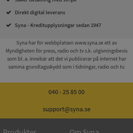
Direkt digital leverans
Syna - Kreditupplysningar sedan 1947
Syna har för webbplatsen www.syna.se ett av
Myndigheten för press, radio och tv s.k. utgivningsbevis
Google
som bl. a. innebär att det vi publicerar på internet har
Privacy Policy
VISITOR_PRIVACY_METADATA
5 månader
YouTube
samma grundlagsskydd som i tidningar, radio och tv.
4 veckor
.youtube.com
040 - 25 85 00
support@syna.se
ASP.NET_SessionId
Session
Microsoft
Produkter
Om Syna
Corporation