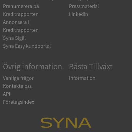
Prenumerera på
Pressmaterial
Kreditrapporten
Linkedin
__RequestVerificationToken
Session
Microsoft
Corporation
Annonsera i
upplysningar.syna.se
Kreditrapporten
Syna Sigill
Syna Easy kundportal
Övrig information
Bästa Tillväxt
Vanliga frågor
Information
Kontakta oss
CookieScriptConsent
1 år 1
CookieScript
månad
.syna.se
API
Företagsindex
_GRECAPTCHA
5 månader
Google LLC