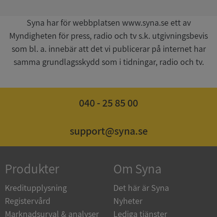
Syna har för webbplatsen www.syna.se ett av
Myndigheten för press, radio och tv s.k. utgivningsbevis
som bl. a. innebär att det vi publicerar på internet har
samma grundlagsskydd som i tidningar, radio och tv.
ASP.NET_SessionId
Session
Microsoft
Corporation
de.syna.se
040 - 25 85 00
support@syna.se
ARRAffinity
Session
Microsoft
Corporation
Produkter
Om Syna
.syna.se
Kreditupplysning
Det här är Syna
Registervård
Nyheter
Marknadsurval & analyser
Lediga tjänster